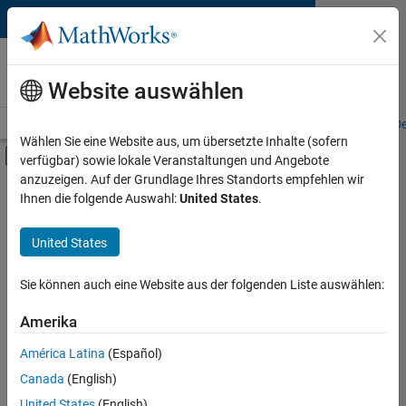
Weiter zum Inhalt
MATLAB- und Simulink-
Veranstaltungen
Website auswählen
Übersicht
Anstehende Ereignisse
Veranstaltungsübersicht
On-D
Wählen Sie eine Website aus, um übersetzte Inhalte (sofern
Umschaltung für Off-Canvas-Navigation
verfügbar) sowie lokale Veranstaltungen und Angebote
anzuzeigen. Auf der Grundlage Ihres Standorts empfehlen wir
Einsatzgebiet
Veranstaltungsunterlagen
Ihnen die folgende Auswahl:
United States
.
durchsuchen
Anwendung
United States
Sprache
Entdecken Sie Keynotes,
Sie können auch eine Website aus der folgenden Liste auswählen:
allgemeine Sitzungen und
Quelle
Podiumsdiskussionen von
Amerika
MATLAB EXPO-Konferenzen
Tagungstyp
und MathWorks
América Latina
(Español)
Branchenkonferenzen.
Canada
(English)
United States
(English)