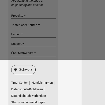
Accelerating the pace of
engineering and science
Produkte
Testen oder Kaufen
Lernen
Support
Über MathWorks
Website auswählen
Schweiz
Trust Center
Handelsmarken
Datenschutz-Richtlinien
Datendiebstahl verhindern
Status von Anwendungen