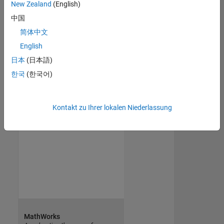
New Zealand
(English)
中国
简体中文
English
日本
(日本語)
한국
(한국어)
Kontakt zu Ihrer lokalen Niederlassung
MathWorks