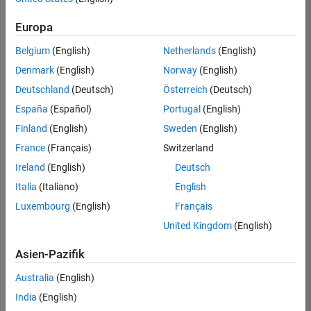
Europa
Belgium
(English)
Netherlands
(English)
Hauptinhalt
Suche
Suche
Denmark
(English)
Norway
(English)
Deutschland
(Deutsch)
Österreich
(Deutsch)
España
(Español)
Portugal
(English)
Finland
(English)
Sweden
(English)
France
(Français)
Switzerland
Ireland
(English)
Deutsch
Italia
(Italiano)
English
Luxembourg
(English)
Français
United Kingdom
(English)
Asien-Pazifik
Australia
(English)
India
(English)