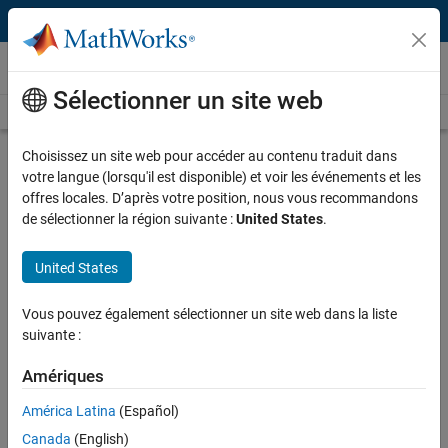
Passer au contenu
Vidéos
Sélectionner un site web
Videos Home
Search
Play
Vi
18:31
Choisissez un site web pour accéder au contenu traduit dans
votre langue (lorsqu'il est disponible) et voir les événements et les
Description
offres locales. D’après votre position, nous vous recommandons
de sélectionner la région suivante :
United States
.
Video
Reinforcement Learning Tutorial:
Soft Actor-Critic Control of Robot
United States
Arm
Vous pouvez également sélectionner un site web dans la liste
Published: 1 Dec 2023
suivante :
Amériques
Full Transcript
América Latina
(Español)
Canada
(English)