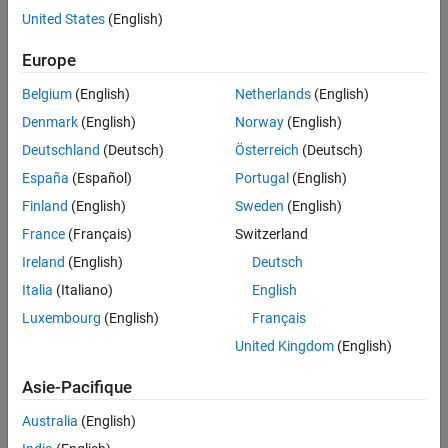
Related Resources
United States
(English)
Feedback
Europe
Belgium
(English)
Netherlands
(English)
UP NEXT:
Denmark
(English)
Norway
(English)
Inverted Pendulum Control with
SimMechanics and QUARC
Deutschland
(Deutsch)
Österreich
(Deutsch)
España
(Español)
Portugal
(English)
Finland
(English)
Sweden
(English)
7:01
Video length is 7:01
France
(Français)
Switzerland
RELATED VIDEOS:
Ireland
(English)
Deutsch
Italia
(Italiano)
English
A MATLAB Robot Control Interface
for Education and Research
Luxembourg
(English)
Français
United Kingdom
(English)
Asie-Pacifique
30:35
Video length is 30:35
Australia
(English)
Rapid Algorithm Development for
Planning and Control of an...