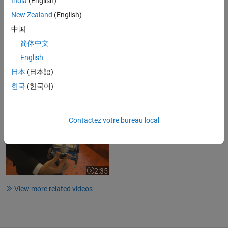
India
(English)
New Zealand
(English)
中国
30:58
Video length is 30:58
简体中文
ARM Cortex-A, -R, -M Optimized
English
Code Generation using MATLAB...
日本
(日本語)
한국
(한국어)
48:36
Video length is 48:36
Contactez votre bureau local
Presentation of the Rover Robot |
Mission on Mars Robot...
2:35
Video length is 2:35
View more related videos