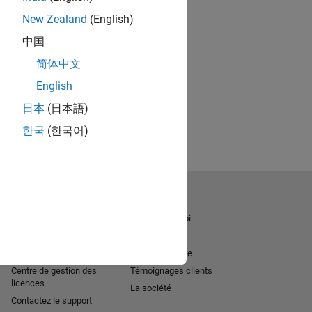
New Zealand
(English)
中国
简体中文
English
日本
(日本語)
한국
(한국어)
Obtenir de l'aide
La société
Aide à l'installation
Offres d'emploi
MATLAB Answers
Actualités
Services de consulting
Mission sociale
Centre de gestion des
Témoignages clients
licences
La société
Contactez le support