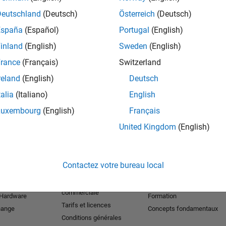
Deutschland
(Deutsch)
Österreich
(Deutsch)
tion app in Image Processing Toolbox lets you visualize and
lume.
España
(Español)
Portugal
(English)
inland
(English)
Sweden
(English)
rance
(Français)
Switzerland
reland
(English)
Deutsch
talia
(Italiano)
English
Luxembourg
(English)
Français
United Kingdom
(English)
r les produits
Essayer ou acheter
Se former
Téléchargements
Documentation
Contactez votre bureau local
Version d'essai
Tutoriels
étudiante
Contacter l’équipe
Exemples
commerciale
 Hardware
Formation
Tarifs et licences
hange
Concepts fondamentaux
Conditions générales