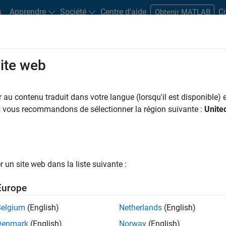
s
Apprendre
Société
Centre d'aide
C
Obtenir MATLAB
site web
au contenu traduit dans votre langue (lorsqu'il est disponible) e
us vous recommandons de sélectionner la région suivante :
Unite
lume visualization. Patrick gave this talk internally to
pabilities of MATLAB for volume visualization.
h great visualizations. It is the first time I have deeply
un site web dans la liste suivante :
niques we have. Sorry, Dr. H, but I really did not
atrick explained it later in this series!
Europe
Belgium
(English)
Netherlands
(English)
Denmark
(English)
Norway
(English)
n App