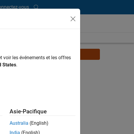
onnectez-vous
MATLAB Video Blog
t voir les événements et les offres
d States
.
Asie-Pacifique
Australia
(English)
India
(English)