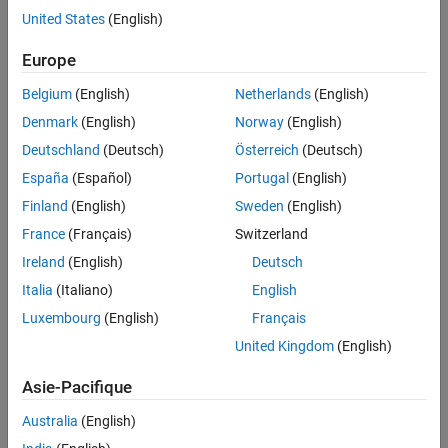
Feedback
United States
(English)
UP NEXT:
Europe
Getting Started: Standalone
Belgium
(English)
Netherlands
(English)
Applications Using MATLAB...
Denmark
(English)
Norway
(English)
Deutschland
(Deutsch)
Österreich
(Deutsch)
España
(Español)
Portugal
(English)
5:54
Video length is 5:54
Finland
(English)
Sweden
(English)
RELATED VIDEOS:
France
(Français)
Switzerland
From Apps to Web Services:
Ireland
(English)
Deutsch
Sharing the Work You've Done in...
Italia
(Italiano)
English
Luxembourg
(English)
Français
27:41
United Kingdom
(English)
Video length is 27:41
Sharing and Deploying MATLAB
Asie-Pacifique
Applications
Australia
(English)