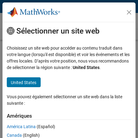
Passer au contenu
Vidéos
Sélectionner un site web
Videos Home
Search
Play
Vi
24:43
Choisissez un site web pour accéder au contenu traduit dans
votre langue (lorsqu'il est disponible) et voir les événements et les
Description
offres locales. D’après votre position, nous vous recommandons
de sélectionner la région suivante :
United States
.
Video
Share Simulink Simulations as
Standalone Applications, Web
United States
Apps, and Enterprise Applications
Vous pouvez également sélectionner un site web dans la liste
Published: 19 Oct 2020
suivante :
Amériques
Related Resources
América Latina
(Español)
Canada
(English)