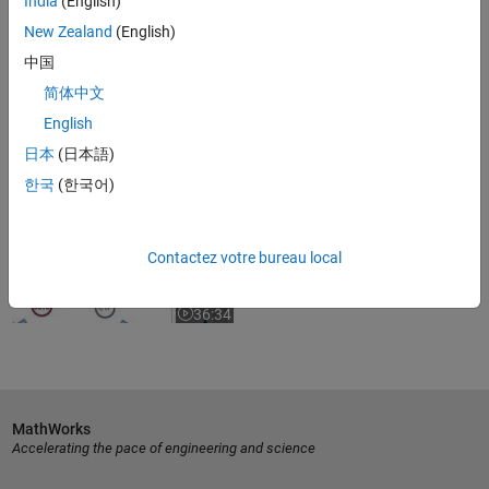
India
(English)
26:14
New Zealand
(English)
Video length is 26:14
中国
Using Application Deployment to
Share Your MATLAB Programs
简体中文
English
日本
(日本語)
2:28
Video length is 2:28
한국
(한국어)
From Apps to Web Services:
Deploying Your MATLAB
Algorithms...
Contactez votre bureau local
36:34
Video length is 36:34
MathWorks
Accelerating the pace of engineering and science