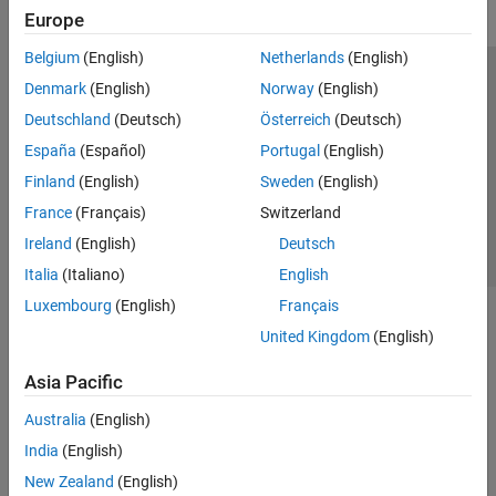
Europe
Belgium
(English)
Netherlands
(English)
Trust Center
Trademarks
Privacy Policy
Preventing Piracy
Denmark
(English)
Norway
(English)
Application Status
Contact Us
Deutschland
(Deutsch)
Österreich
(Deutsch)
© 1994-2026 The MathWorks, Inc.
España
(Español)
Portugal
(English)
Finland
(English)
Sweden
(English)
Select a Web Site
Switzerland
France
(Français)
Switzerland
Ireland
(English)
Deutsch
Italia
(Italiano)
English
Luxembourg
(English)
Français
United Kingdom
(English)
Asia Pacific
Australia
(English)
India
(English)
New Zealand
(English)