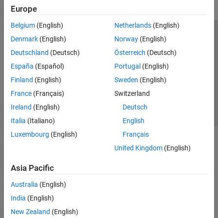
Europe
Belgium
(English)
Netherlands
(English)
Trust Center
Trademarks
Privacy Policy
Preventing Piracy
Denmark
(English)
Norway
(English)
Application Status
Contact Us
Deutschland
(Deutsch)
Österreich
(Deutsch)
© 1994-2026 The MathWorks, Inc.
España
(Español)
Portugal
(English)
Finland
(English)
Sweden
(English)
Select a Web Site
Switzerland
France
(Français)
Switzerland
Ireland
(English)
Deutsch
Italia
(Italiano)
English
Luxembourg
(English)
Français
United Kingdom
(English)
Asia Pacific
Australia
(English)
India
(English)
New Zealand
(English)