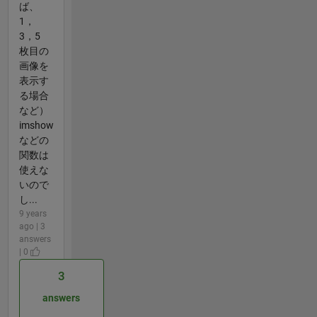
ば、
1，
3，5
枚目の
画像を
表示す
る場合
など）
imshow
などの
関数は
使えな
いので
し...
9 years
ago | 3
answers
| 0
3
answers