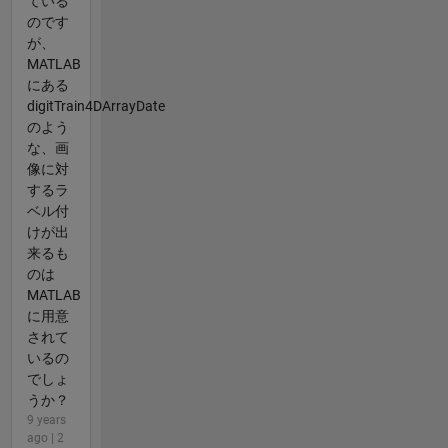
ている
のです
が、
MATLAB
にある
digitTrain4DArrayDate
のよう
な、画
像に対
するラ
ベル付
けが出
来るも
のは
MATLAB
に用意
されて
いるの
でしょ
うか？
9 years
ago | 2