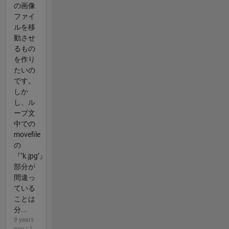
の画像
ファイ
ルを移
動させ
るもの
を作り
たいの
です。
しか
し、ル
ープ文
中での
movefile
の
『’k.jpg’』
部分が
間違っ
ている
ことは
分...
9 years
ago | 1