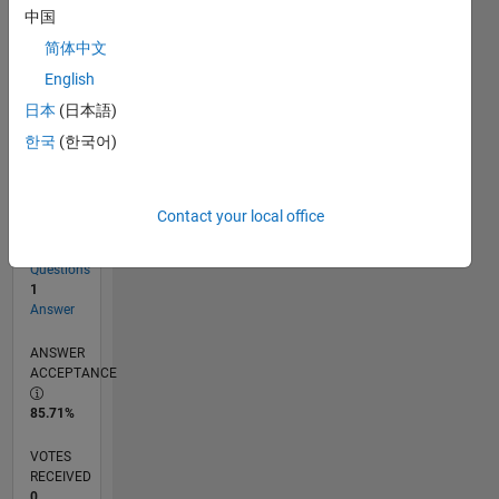
中国
简体中文
RANK
English
102,197
of
日本
(日本語)
302,025
한국
(한국어)
REPUTATION
0
Contact your local office
CONTRIBUTIONS
7
Questions
1
Answer
ANSWER
ACCEPTANCE
85.71%
VOTES
RECEIVED
0