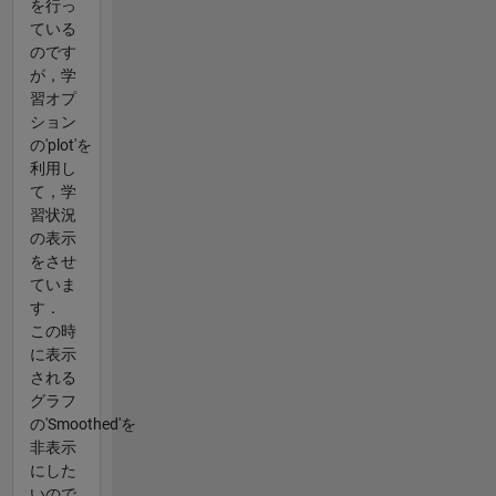
を行っ
ている
のです
が，学
習オプ
ション
の'plot'を
利用し
て，学
習状況
の表示
をさせ
ていま
す．
この時
に表示
される
グラフ
の'Smoothed'を
非表示
にした
いので