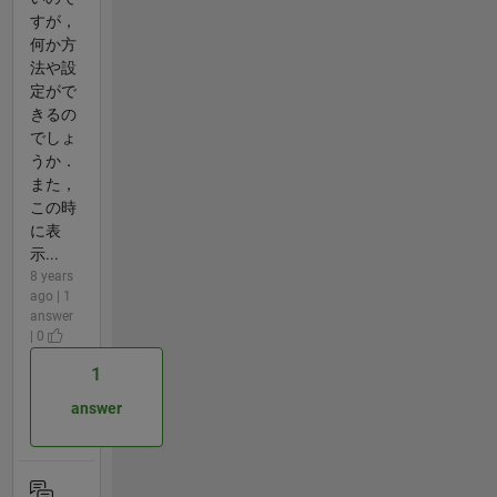
すが，
何か方
法や設
定がで
きるの
でしょ
うか．
また，
この時
に表
示...
8 years
ago | 1
answer
| 0
1
answer