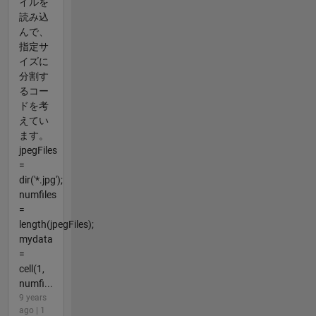
イルを
読み込
んで、
指定サ
イズに
分割す
るコー
ドを考
えてい
ます。
jpegFiles
=
dir('*.jpg');
numfiles
=
length(jpegFiles);
mydata
=
cell(1,
numfi...
9 years
ago | 1