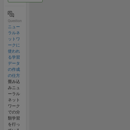
Question
ニュー
ラルネ
ットワ
ークに
使われ
る学習
データ
の作成
の仕方
畳み込
みニュ
ーラル
ネット
ワーク
での分
類学習
を行っ