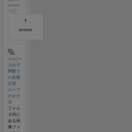
answer
| 0
1
answer
Question
入れ子
関数で
の反復
計算、
ループ
のさせ
方
フォル
ダ内に
ある画
像ファ