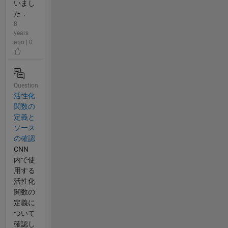
いまし
た．
8
years
ago | 0
Question
活性化
関数の
定義と
ソース
の確認
CNN
内で使
用する
活性化
関数の
定義に
ついて
確認し