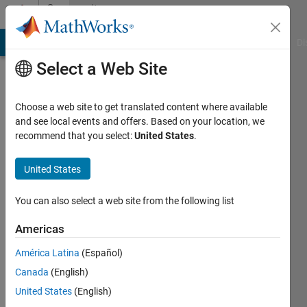
Skip to content
Community
Profile
MATLAB Answers
File Exchange
Cody
AI Chat Playground
Di
Select a Web Site
Choose a web site to get translated content where available
and see local events and offers. Based on your location, we
recommend that you select:
United States
.
KENji
United States
Active
since
2017
You can also select a web site from the following list
Followers:
Americas
0
América Latina
(Español)
Following:
0
Canada
(English)
United States
(English)