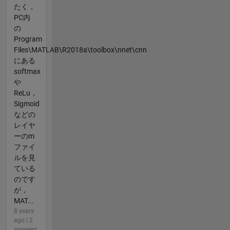
たく，
PC内
の
Program
Files\MATLAB\R2018a\toolbox\nnet\cnn
にある
softmax
や
ReLu，
Sigmoid
などの
レイヤ
ーのm
ファイ
ルを見
ている
のです
が，
MAT...
8 years
ago | 2
answers