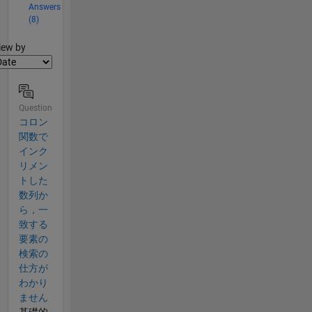
Answers
(8)
lter2
iew by
Question
コロン
関数で
インク
リメン
トした
数列か
ら，一
致する
要素の
検索の
仕方が
わかり
ません
基礎的