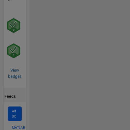
View
badges
Feeds
All
(8)
MATLAB