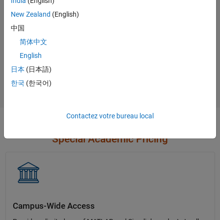
India
(English)
Contact Sales
New Zealand
(English)
中国
简体中文
Not sure what you need?
English
日本
(日本語)
Contact Sales
한국
(한국어)
Contactez votre bureau local
Special Academic Pricing
Campus-Wide Access