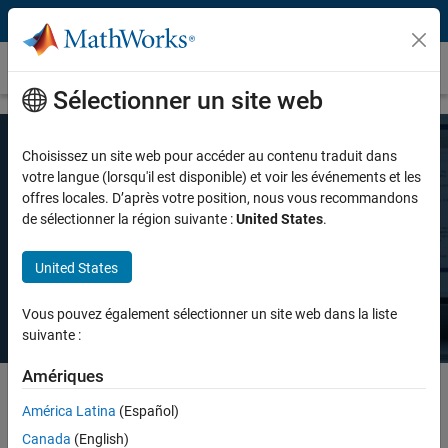
Passer au contenu
Tarifs et licences
Sélectionner un site web
Choisissez un site web pour accéder au contenu traduit dans
Tarifs MATLAB
votre langue (lorsqu'il est disponible) et voir les événements et les
offres locales. D’après votre position, nous vous recommandons
de sélectionner la région suivante :
United States
.
Que vous souhaitiez utiliser MATLAB pour un usage personnel,
commercial ou dans le cadre de l'enseignement et de la recherche
United States
universitaire, il existe une licence MATLAB répondant à vos besoins.
Vous pouvez également sélectionner un site web dans la liste
suivante :
Amériques
América Latina
(Español)
Select license details to see the price
Canada
(English)