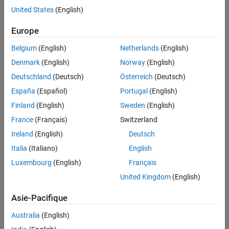
United States
(English)
Intended Use
Intended Use
Standard
Europe
Startups
Belgium
(English)
Netherlands
(English)
Academic
Denmark
(English)
Norway
(English)
Student
Deutschland
(Deutsch)
Österreich
(Deutsch)
Home
España
(Español)
Portugal
(English)
Finland
(English)
Sweden
(English)
License Term
France
(Français)
Switzerland
License Term
Annual
Ireland
(English)
Deutsch
Perpetual
Italia
(Italiano)
English
Luxembourg
(English)
Français
United Kingdom
(English)
Asie-Pacifique
Not sure what you need? We offer other license
Australia
(English)
options.