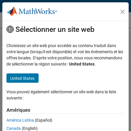
Passer au contenu
Contacts locaux
Sélectionner un site web
Choisissez un site web pour accéder au contenu traduit dans
Comment pouvons-nous vous aider ?
votre langue (lorsqu'il est disponible) et voir les événements et les
offres locales. D’après votre position, nous vous recommandons
de sélectionner la région suivante :
United States
.
Contactez-nous pour poser des questions sur les produits, demander
un devis ou parler avec un représentant MathWorks.
United States
Navigation dans l'interface
Vous pouvez également sélectionner un site web dans la liste
suivante :
Amériques
América Latina
(Español)
Canada
(English)
Contactez le support pour obtenir de l'aide