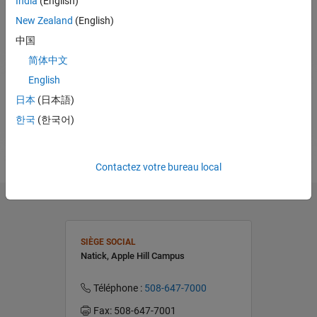
India
(English)
Essais gratuits de 30 jours
New Zealand
(English)
Devis et tarifs
中国
Questions sur les produits et services
简体中文
English
Contacter l'équipe commerciale
日本
(日本語)
한국
(한국어)
Contactez votre bureau local
SIÈGE SOCIAL
Natick, Apple Hill Campus
Téléphone :
508-647-7000
Fax: 508-647-7001