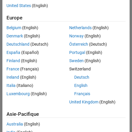
concernant :
United States
(English)
Installation et configuration
Europe
Utilisation du produit
Belgium
(English)
Netherlands
(English)
Comptes et licences MathWorks
Denmark
(English)
Norway
(English)
Facturation et paiement
Deutschland
(Deutsch)
Österreich
(Deutsch)
España
(Español)
Portugal
(English)
Contacter le support
Finland
(English)
Sweden
(English)
France
(Français)
Switzerland
Ireland
(English)
Deutsch
Navigation dans l'interface
Italia
(Italiano)
English
Luxembourg
(English)
Français
United Kingdom
(English)
Asie-Pacifique
Contactez le service commercial pour obtenir de
Australia
(English)
l'aide concernant :