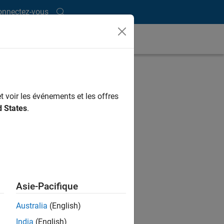
onnectez-vous
t voir les événements et les offres
d States
.
Asie-Pacifique
Australia
(English)
India
(English)