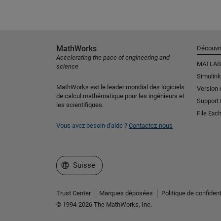
MathWorks
Découvri
Accelerating the pace of engineering and
MATLAB
science
Simulink
MathWorks est le leader mondial des logiciels
Version 
de calcul mathématique pour les ingénieurs et
Support
les scientifiques.
File Exc
Vous avez besoin d'aide ?
Contactez-nous
Sélectionner un site web
Suisse
Trust Center
Marques déposées
Politique de confident
© 1994-2026 The MathWorks, Inc.