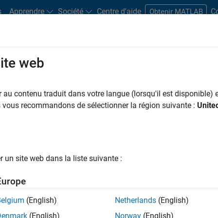
s
Apprendre
Société
Centre d'aide
C
Obtenir MATLAB
site web
rs
au contenu traduit dans votre langue (lorsqu'il est disponible) e
us vous recommandons de sélectionner la région suivante :
Unite
ramming of instruments by enabling you to use two types
un site web dans la liste suivante :
I-C or VXI
plug&play
Europe
Belgium
(English)
Netherlands
(English)
rument Control Toolbox. You can use the graphical tool,
Denmark
(English)
Norway
(English)