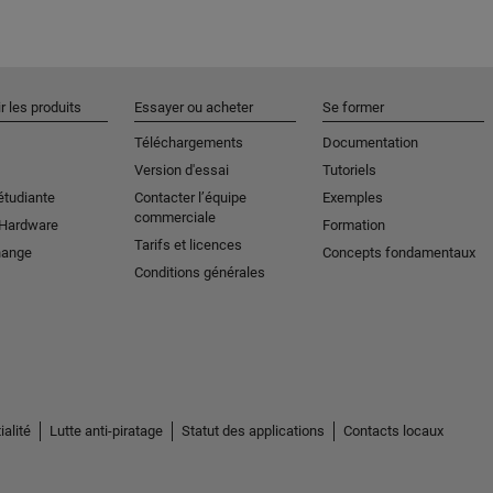
r les produits
Essayer ou acheter
Se former
Téléchargements
Documentation
Version d'essai
Tutoriels
étudiante
Contacter l’équipe
Exemples
commerciale
 Hardware
Formation
Tarifs et licences
hange
Concepts fondamentaux
Conditions générales
ialité
Lutte anti-piratage
Statut des applications
Contacts locaux