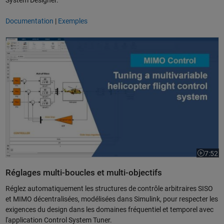
System Designer.
Documentation
|
Exemples
Réglage automatique d'un système de contrôle de vol d'un hélicoptère
7:52
La vidéo
Réglages multi-boucles et multi-objectifs
Réglez automatiquement les structures de contrôle arbitraires SISO
et MIMO décentralisées, modélisées dans Simulink, pour respecter les
exigences du design dans les domaines fréquentiel et temporel avec
l'application Control System Tuner.