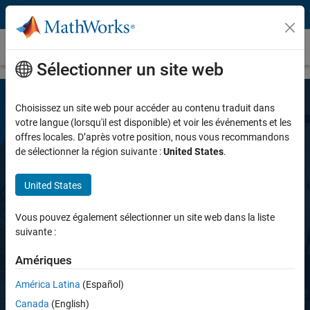
Passer au contenu
Simulink Control Design
Sélectionner un site web
Choisissez un site web pour accéder au contenu traduit dans
votre langue (lorsqu'il est disponible) et voir les événements et les
offres locales. D’après votre position, nous vous recommandons
de sélectionner la région suivante :
United States
.
United States
Simulink Control Design
Vous pouvez également sélectionner un site web dans la liste
suivante :
Linéariser des modèles et concevoir des
systèmes de contrôle
Amériques
América Latina
(Español)
Essayer gratuitement
Canada
(English)