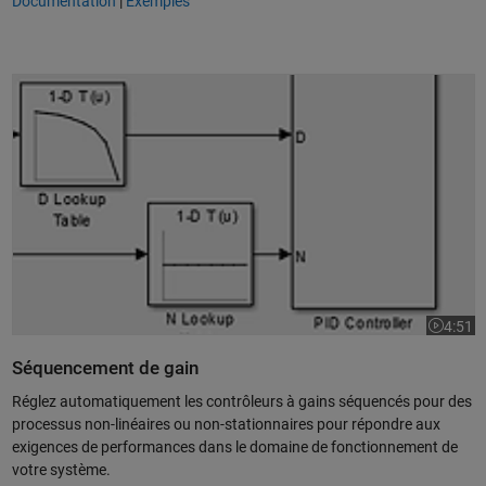
Documentation
|
Exemples
Séquencement de gain des contrôleurs PID
4:51
La vidéo
Séquencement de gain
Réglez automatiquement les contrôleurs à gains séquencés pour des
processus non-linéaires ou non-stationnaires pour répondre aux
exigences de performances dans le domaine de fonctionnement de
votre système.