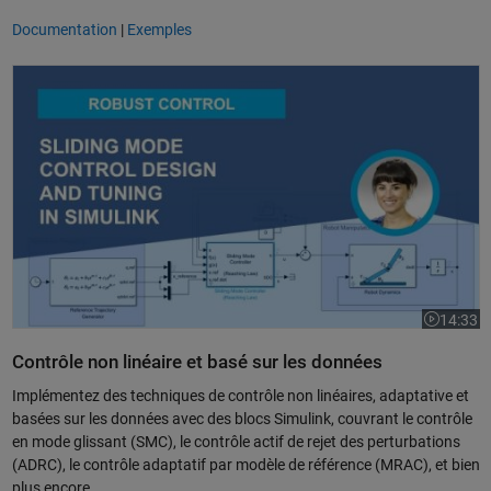
Documentation
|
Exemples
Design d'un contrôle en mode glissant pour un manipulateur robotique
14:33
La vidéo 
Contrôle non linéaire et basé sur les données
Implémentez des techniques de contrôle non linéaires, adaptative et
basées sur les données avec des blocs Simulink, couvrant le contrôle
en mode glissant (SMC), le contrôle actif de rejet des perturbations
(ADRC), le contrôle adaptatif par modèle de référence (MRAC), et bien
plus encore.