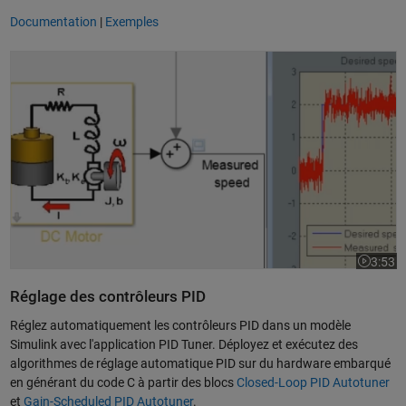
Documentation
|
Exemples
Design d'un contrôleur PID dans Simulink
3:53
La vidéo
Réglage des contrôleurs PID
Réglez automatiquement les contrôleurs PID dans un modèle
Simulink avec l'application PID Tuner. Déployez et exécutez des
algorithmes de réglage automatique PID sur du hardware embarqué
en générant du code C à partir des blocs
Closed-Loop PID Autotuner
et
Gain-Scheduled PID Autotuner
.