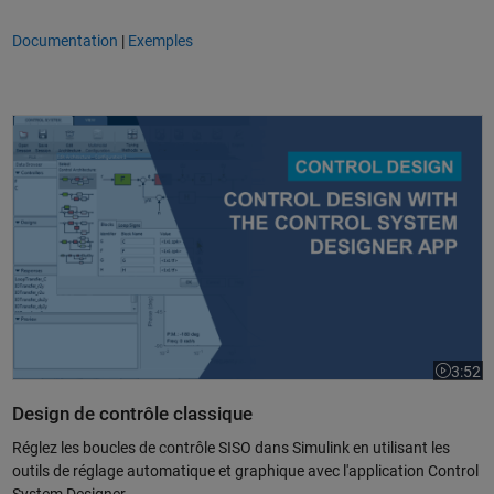
Documentation
|
Exemples
Design d'un système de contrôle avec l'application Control System Desi
3:52
La vidéo
Design de contrôle classique
Réglez les boucles de contrôle SISO dans Simulink en utilisant les
outils de réglage automatique et graphique avec l'application Control