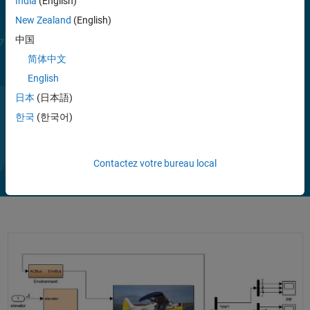
India
(English)
contrôleurs PID et des correcteurs à gains programmés. Vous
New Zealand
(English)
pouvez déployer des algorithmes de réglage automatique PID dans
du software embarqué pour calculer automatiquement les gains PID
中国
en temps réel. Simulink Control Design vous permet de concevoir et
简体中文
de déployer des algorithmes de contrôle en mode glissant,
English
d’apprentissage itératif et de rejet actif de perturbations, ainsi que
d'autres algorithmes de contrôle non linéaires, adaptatifs et basés
日本
(日本語)
sur les données. Vous pouvez utiliser des méthodes de respect des
한국
(한국어)
Afficher plus
contraintes pour ajuster les actions de contrôle, empêchant ainsi
Regarder
La
2:13
votre système de violer les contraintes critiques.
Contactez votre bureau local
la
Caractérisation des points de fonctionnement, linéarisation et design d
vidéo