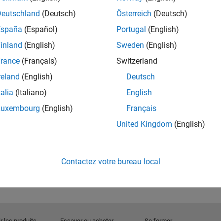
Deutschland
(Deutsch)
Österreich
(Deutsch)
España
(Español)
Portugal
(English)
inland
(English)
Sweden
(English)
rance
(Français)
Switzerland
reland
(English)
Deutsch
talia
(Italiano)
English
d form spam.
Luxembourg
(English)
Français
until you complete the CAPTCHA.
United Kingdom
(English)
Contactez votre bureau local
onal contact information.
See our privacy policy for details.
r les produits
Essayer ou acheter
Se former