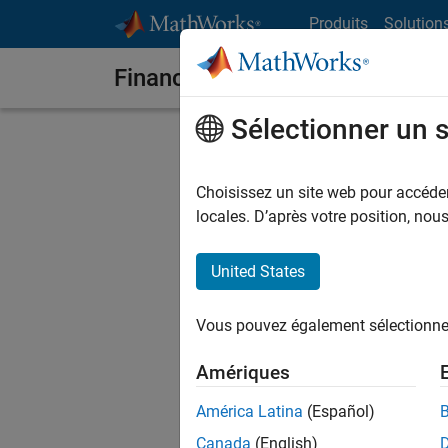
Passer au contenu
Produits
Solution
Finance quantitative et gestion
Sélectionner un 
Subscribe Now
Choisissez un site web pour accéder 
Sign up to receive timely, releva
locales. D’après votre position, no
MathWorks conferences, and mor
United States
Name
Vous pouvez également sélectionner 
Email
Amériques
América Latina
(Español)
Canada
(English)