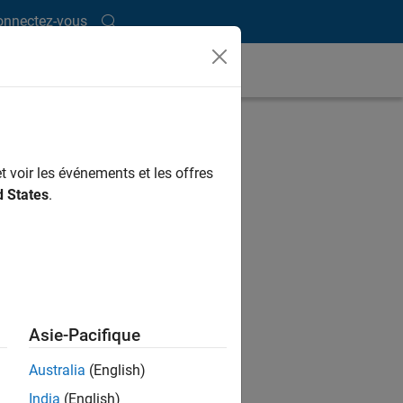
onnectez-vous
t voir les événements et les offres
tations to webinars and
d States
.
Asie-Pacifique
Australia
(English)
India
(English)