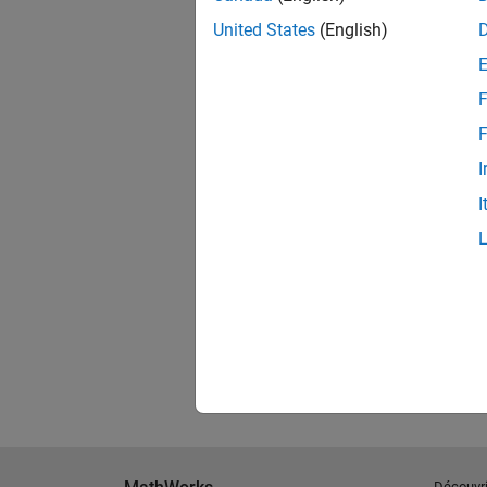
*Required field
United States
(English)
F
F
I
I
reCAPTCHA helps prevent automate
The submit button will be disabled 
We will not sell or rent your pers
Découvri