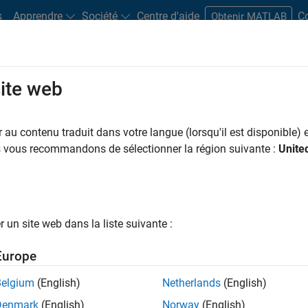
s
Apprendre
Société
Centre d'aide
C
Obtenir MATLAB
 du risque
site web
au contenu traduit dans votre langue (lorsqu'il est disponible) e
nt information from Model Risk Management thought leaders, invi
us vous recommandons de sélectionner la région suivante :
Unite
e.
un site web dans la liste suivante :
Europe
Belgium
(English)
Netherlands
(English)
Denmark
(English)
Norway
(English)