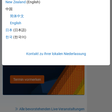
New Zealand
(English)
中国
Weitere Informationen
简体中文
English
日本
(日本語)
한국
(한국어)
Navigation im Panel
Kontakt zu Ihrer lokalen Niederlassung
13.-14. Oktober 2026 | Online
Termin vormerken
Alle bevorstehenden Live-Veranstaltungen