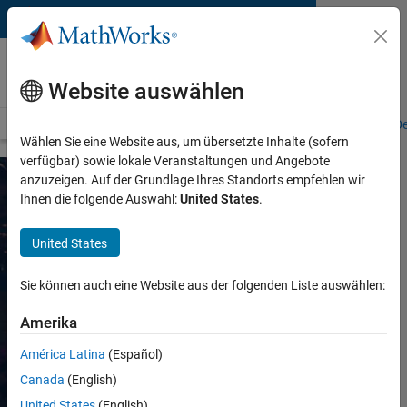
Weiter zum Inhalt
MATLAB- und Simulink-
Veranstaltungen
Website auswählen
Übersicht
Anstehende Ereignisse
Veranstaltungsübersicht
On-D
Wählen Sie eine Website aus, um übersetzte Inhalte (sofern
verfügbar) sowie lokale Veranstaltungen und Angebote
anzuzeigen. Auf der Grundlage Ihres Standorts empfehlen wir
Ihnen die folgende Auswahl:
United States
.
MATLAB- und Simulink-
Veranstaltungen
United States
Nehmen Sie an MathWorks Veranstaltungen teil, um
Sie können auch eine Website aus der folgenden Liste auswählen:
mehr über neue Produkte und Funktionen zu
erfahren, von Branchenkollegen über Anwendungen
Amerika
mit MATLAB und Simulink zu hören und innovative
América Latina
(Español)
Techniken zu entdecken, die Sie direkt in Projekten
anwenden können.
Canada
(English)
United States
(English)