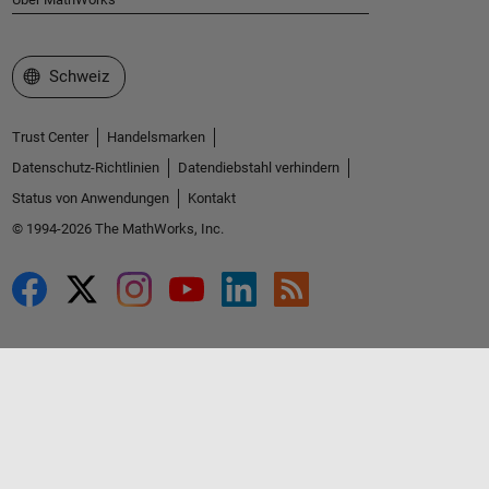
Website auswählen
Schweiz
Trust Center
Handelsmarken
Datenschutz-Richtlinien
Datendiebstahl verhindern
Status von Anwendungen
Kontakt
© 1994-2026 The MathWorks, Inc.