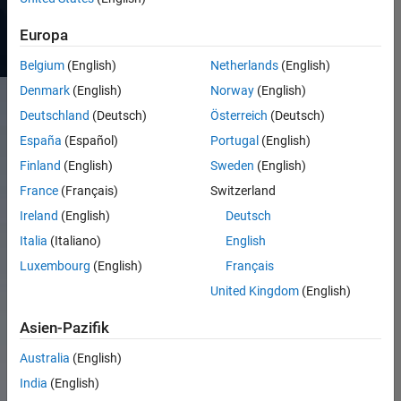
Veranstaltungen durchsuchen
Europa
Belgium
(English)
Netherlands
(English)
Denmark
(English)
Norway
(English)
Deutschland
(Deutsch)
Österreich
(Deutsch)
Navigation im Panel
España
(Español)
Portugal
(English)
Finland
(English)
Sweden
(English)
France
(Français)
Switzerland
Ireland
(English)
Deutsch
4.–5. November 2026
Italia
(Italiano)
English
Termin vormerken
Luxembourg
(English)
Français
United Kingdom
(English)
Asien-Pazifik
Navigation im Panel
Australia
(English)
India
(English)