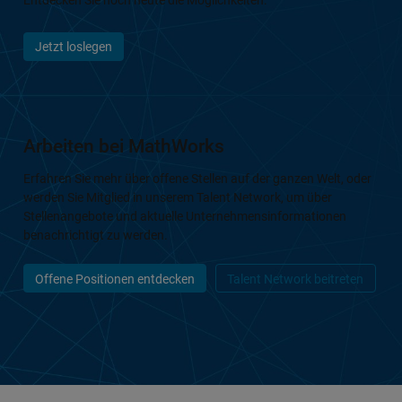
Entdecken Sie noch heute die Möglichkeiten.
Jetzt loslegen
Arbeiten bei MathWorks
Erfahren Sie mehr über offene Stellen auf der ganzen Welt, oder
werden Sie Mitglied in unserem Talent Network, um über
Stellenangebote und aktuelle Unternehmensinformationen
benachrichtigt zu werden.
Offene Positionen entdecken
Talent Network beitreten