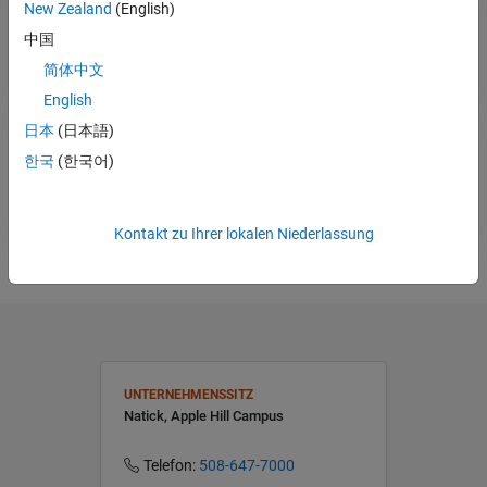
New Zealand
(English)
benötigen bei:
中国
Kostenlose 30-Tage-Testversionen
简体中文
Angebote und Preise
English
Fragen zu Produkten und Dienstleistungen
日本
(日本語)
한국
(한국어)
Vertrieb kontaktieren
Kontakt zu Ihrer lokalen Niederlassung
UNTERNEHMENSSITZ
Natick, Apple Hill Campus
Telefon:
508-647-7000