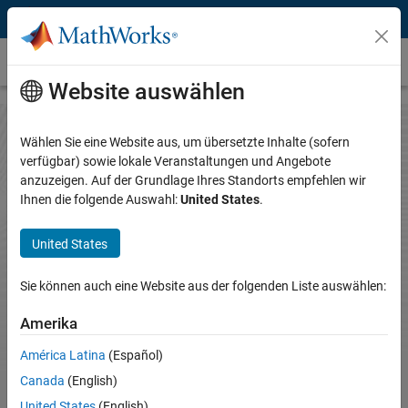
Weiter zum Inhalt
Kontakt
Website auswählen
Wählen Sie eine Website aus, um übersetzte Inhalte (sofern
Wie können wir helfen?
verfügbar) sowie lokale Veranstaltungen und Angebote
anzuzeigen. Auf der Grundlage Ihres Standorts empfehlen wir
Ihnen die folgende Auswahl:
United States
.
Kontaktieren Sie uns, um Fragen zu Produkten zu stellen, ein Angebot
anzufordern oder mit einem Ansprechpartner von MathWorks zu
sprechen.
United States
Navigation im Panel
Sie können auch eine Website aus der folgenden Liste auswählen:
Amerika
América Latina
(Español)
Canada
(English)
United States
(English)