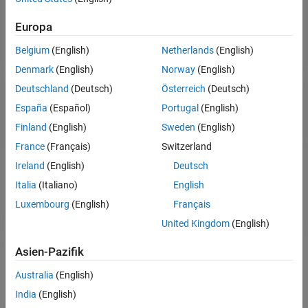
Kontaktieren Sie den Support, wenn Sie Hilfe
benötigen bei:
Europa
Installation und Einrichtung
Belgium
(English)
Netherlands
(English)
Produktverwendung
Denmark
(English)
Norway
(English)
MathWorks Account und Lizenzierung
Deutschland
(Deutsch)
Österreich
(Deutsch)
Abrechnung und Rechnungsstellung
España
(Español)
Portugal
(English)
Finland
(English)
Sweden
(English)
Support kontaktieren
France
(Français)
Switzerland
Ireland
(English)
Deutsch
Italia
(Italiano)
English
Navigation im Panel
Luxembourg
(English)
Français
United Kingdom
(English)
Asien-Pazifik
Australia
(English)
India
(English)
Kontaktieren Sie den Vertrieb, wenn Sie Hilfe