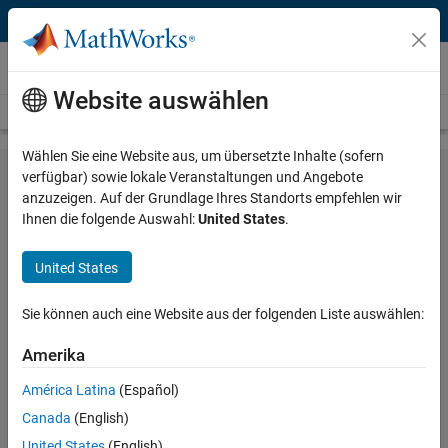
Weiter zum Inhalt
MATLAB
Website auswählen
Übersicht
Erste Schritte
Produktkategorien
Für Studierende
Wählen Sie eine Website aus, um übersetzte Inhalte (sofern
verfügbar) sowie lokale Veranstaltungen und Angebote
anzuzeigen. Auf der Grundlage Ihres Standorts empfehlen wir
Ihnen die folgende Auswahl:
United States
.
MATLAB für Studierende
United States
Nutzen Sie MATLAB, um Daten für Hausarbeiten zu
analysieren, Recherchen durchzuführen und sich
Programmierkenntnisse anzueignen, mit denen Sie sich
Sie können auch eine Website aus der folgenden Liste auswählen:
auf Ihre zukünftige Karriere vorbereiten können.
Amerika
América Latina
(Español)
Canada
(English)
MATLAB über Ihre Universität
United States
(English)