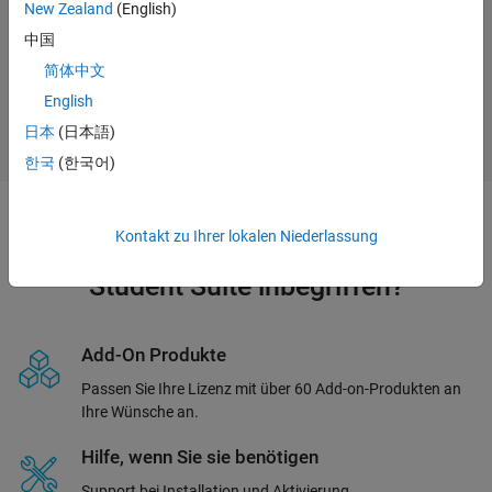
New Zealand
(English)
Jetzt kaufen
中国
简体中文
English
日本
(日本語)
한국
(한국어)
Kontakt zu Ihrer lokalen Niederlassung
Was ist in der MATLAB and Simulink
Student Suite inbegriffen?
Add-On Produkte
Passen Sie Ihre Lizenz mit über 60 Add-on-Produkten an
Ihre Wünsche an.
Hilfe, wenn Sie sie benötigen
Support bei Installation und Aktivierung.