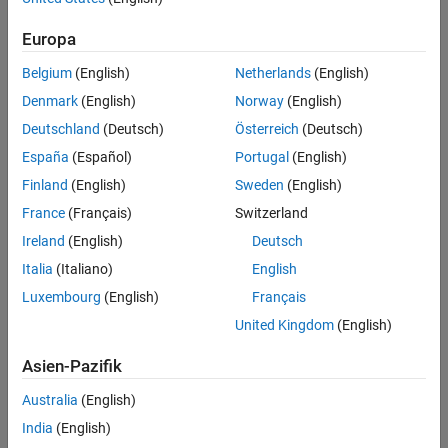
erhalten
Europa
Möglicherweise haben Sie bereits Zugriff auf MATLAB
Belgium
(English)
Netherlands
(English)
und Simulink. Wenn Ihre Universität einen Campusweiten
Denmark
(English)
Norway
(English)
Zugriff bietet und Sie einen MathWorks Account mit Ihrer
studentischen E-Mail-Adresse erstellen, können Sie
Deutschland
(Deutsch)
Österreich
(Deutsch)
MATLAB sofort nutzen.
España
(Español)
Portugal
(English)
Finland
(English)
Sweden
(English)
MATLAB erhalten
France
(Français)
Switzerland
Ireland
(English)
Deutsch
Italia
(Italiano)
English
Luxembourg
(English)
Français
MATLAB and Simulink Student Suite
United Kingdom
(English)
kaufen
Asien-Pazifik
Beinhaltet MATLAB, Simulink, Online-Schulungen und
Australia
(English)
einige der am häufigsten verwendeten Zusatzprodukte.
India
(English)