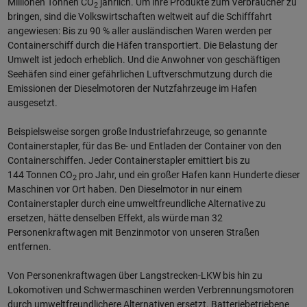
Millionen Tonnen CO
jährlich. Um ihre Produkte zum Verbraucher zu
2
bringen, sind die Volkswirtschaften weltweit auf die Schifffahrt
angewiesen: Bis zu 90 % aller ausländischen Waren werden per
Containerschiff durch die Häfen transportiert. Die Belastung der
Umwelt ist jedoch erheblich. Und die Anwohner von geschäftigen
Seehäfen sind einer gefährlichen Luftverschmutzung durch die
Emissionen der Dieselmotoren der Nutzfahrzeuge im Hafen
ausgesetzt.
Beispielsweise sorgen große Industriefahrzeuge, so genannte
Containerstapler, für das Be- und Entladen der Container von den
Containerschiffen. Jeder Containerstapler emittiert bis zu
144 Tonnen CO
pro Jahr, und ein großer Hafen kann Hunderte dieser
2
Maschinen vor Ort haben. Den Dieselmotor in nur einem
Containerstapler durch eine umweltfreundliche Alternative zu
ersetzen, hätte denselben Effekt, als würde man 32
Personenkraftwagen mit Benzinmotor von unseren Straßen
entfernen.
Von Personenkraftwagen über Langstrecken-LKW bis hin zu
Lokomotiven und Schwermaschinen werden Verbrennungsmotoren
durch umweltfreundlichere Alternativen ersetzt. Batteriebetriebene