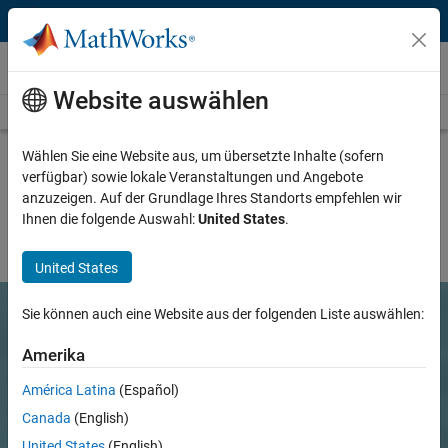
Weiter zum Inhalt
Berichte von Anwendern
Website auswählen
Alle Berichte anzeigen
Wählen Sie eine Website aus, um übersetzte Inhalte (sofern
verfügbar) sowie lokale Veranstaltungen und Angebote
Diese Seite wurde maschinell übersetzt.
anzuzeigen. Auf der Grundlage Ihres Standorts empfehlen wir
Füllen Sie bitte eine
1-Minuten-Befragung
zur Qualität dieser
Ihnen die folgende Auswahl:
United States
.
Übersetzung aus.
United States
Sie können auch eine Website aus der folgenden Liste auswählen:
Amerika
América Latina
(Español)
Canada
(English)
United States
(English)