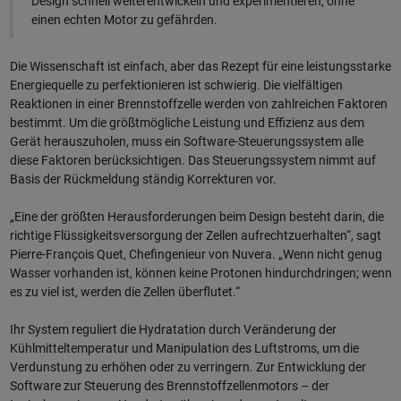
Design schnell weiterentwickeln und experimentieren, ohne
einen echten Motor zu gefährden.
Die Wissenschaft ist einfach, aber das Rezept für eine leistungsstarke
Energiequelle zu perfektionieren ist schwierig. Die vielfältigen
Reaktionen in einer Brennstoffzelle werden von zahlreichen Faktoren
bestimmt. Um die größtmögliche Leistung und Effizienz aus dem
Gerät herauszuholen, muss ein Software-Steuerungssystem alle
diese Faktoren berücksichtigen. Das Steuerungssystem nimmt auf
Basis der Rückmeldung ständig Korrekturen vor.
„Eine der größten Herausforderungen beim Design besteht darin, die
richtige Flüssigkeitsversorgung der Zellen aufrechtzuerhalten“, sagt
Pierre-François Quet, Chefingenieur von Nuvera. „Wenn nicht genug
Wasser vorhanden ist, können keine Protonen hindurchdringen; wenn
es zu viel ist, werden die Zellen überflutet.“
Ihr System reguliert die Hydratation durch Veränderung der
Kühlmitteltemperatur und Manipulation des Luftstroms, um die
Verdunstung zu erhöhen oder zu verringern. Zur Entwicklung der
Software zur Steuerung des Brennstoffzellenmotors – der