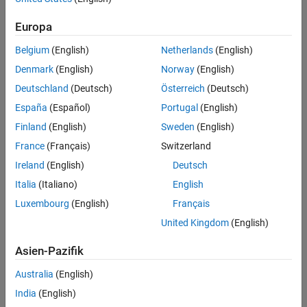
Europa
Intended Use
Intended Use
Belgium
(English)
Netherlands
(English)
Standard
Startups
Denmark
(English)
Norway
(English)
Academic
Deutschland
(Deutsch)
Österreich
(Deutsch)
Student
España
(Español)
Portugal
(English)
Home
Finland
(English)
Sweden
(English)
France
(Français)
Switzerland
License Term
Ireland
(English)
Deutsch
License Term
Italia
(Italiano)
English
Annual
Perpetual
Luxembourg
(English)
Français
United Kingdom
(English)
Asien-Pazifik
Australia
(English)
India
(English)
Not sure what you need? We offer other license