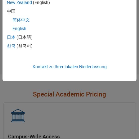
options.
New Zealand
(English)
中国
Contact Sales
简体中文
English
日本
(日本語)
Not sure what you need?
한국
(한국어)
Contact Sales
Kontakt zu Ihrer lokalen Niederlassung
Special Academic Pricing
Campus-Wide Access