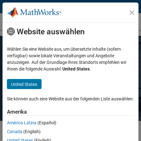
Weiter zum Inhalt
Preise und Lizenzierung
Website auswählen
Wählen Sie eine Website aus, um übersetzte Inhalte (sofern
MATLAB-Preise
verfügbar) sowie lokale Veranstaltungen und Angebote
anzuzeigen. Auf der Grundlage Ihres Standorts empfehlen wir
Ihnen die folgende Auswahl:
United States
.
Ganz gleich, ob Sie MATLAB für den privaten oder kommerziellen
Gebrauch oder in der Lehre und akademischen Forschung einsetzen
United States
möchten, es gibt eine MATLAB-Lizenz, die Ihren Anforderungen
entspricht.
Sie können auch eine Website aus der folgenden Liste auswählen:
Amerika
América Latina
(Español)
Canada
(English)
Select license details to see the price
United States
(English)