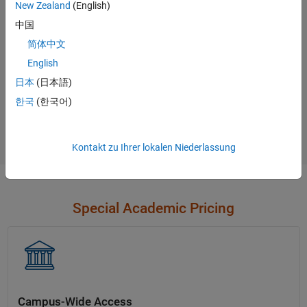
options.
New Zealand
(English)
中国
Contact Sales
简体中文
English
日本
(日本語)
Not sure what you need?
한국
(한국어)
Contact Sales
Kontakt zu Ihrer lokalen Niederlassung
Special Academic Pricing
Campus-Wide Access