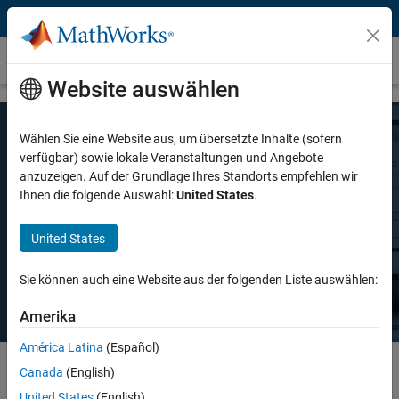
Weiter zum Inhalt
Preise und Lizenzierung
Website auswählen
Wählen Sie eine Website aus, um übersetzte Inhalte (sofern
MATLAB-Preise
verfügbar) sowie lokale Veranstaltungen und Angebote
anzuzeigen. Auf der Grundlage Ihres Standorts empfehlen wir
Ihnen die folgende Auswahl:
United States
.
Ganz gleich, ob Sie MATLAB für den privaten oder kommerziellen
Gebrauch oder in der Lehre und akademischen Forschung einsetzen
United States
möchten, es gibt eine MATLAB-Lizenz, die Ihren Anforderungen
entspricht.
Sie können auch eine Website aus der folgenden Liste auswählen:
Amerika
América Latina
(Español)
Canada
(English)
Select license details to see the price
United States
(English)