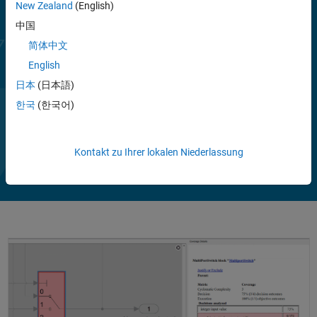
New Zealand
(English)
Simulink Coverage erstellt interaktive Berichte, die zeigen, welcher
Anteil Ihres Modells, Ihrer S-Funktionen in C/C++, MATLAB-
中国
Funktionen und Ihres mit Embedded Coder generierten Codes
简体中文
ausgeführt wurde. Sie können Abdeckungsergebnisse in Blöcken und
English
Subsystemen hervorheben, um Testlücken zu visualisieren. Um die
Testvollständigkeit zu bewerten, können Sie Abdeckungsdaten von
日本
(日本語)
mehreren Testläufen akkumulieren sowie die durch Unit- und
한국
(한국어)
Systemtests erhaltene Abdeckung einsehen. Ergebnisse der
Weitere Informationen anzeigen
Abdeckung lassen sich durch Anforderungen und Tests
Video
Da
1:50
nachverfolgen. Sie können Filter einsetzen, um Blöcke von der
Kontakt zu Ihrer lokalen Niederlassung
Abdeckung auszuschließen und fehlende Abdeckung in Berichten zu
rechtfertigen.
Die Unterstützung von Branchenstandards steht über das DO
abspielen
Qualification Kit und das IEC Certification Kit zur Verfügung.