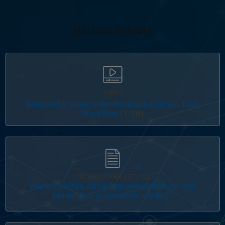
Nächste Schritte
VIDEO
Beispiel für einen anforderungsbasierten Test-
Workflow
(1:36)
Navigation im Panel
TECHNISCHER ARTIKEL
Warum sollten Abdeckungsmetriken für den
Modelltest gesammelt werden?