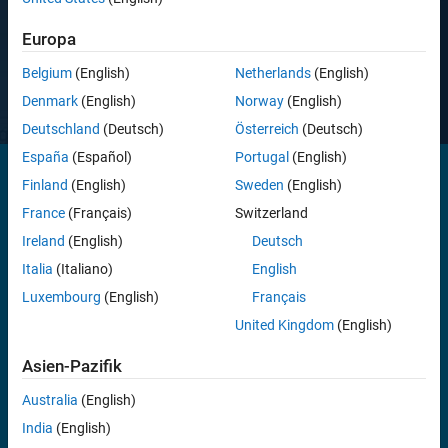
Preise ansehen
Europa
Haben Sie Fragen?
Vertrieb kontaktieren
.
Belgium
(English)
Netherlands
(English)
Denmark
(English)
Norway
(English)
Deutschland
(Deutsch)
Österreich
(Deutsch)
España
(Español)
Portugal
(English)
Finland
(English)
Sweden
(English)
Simulink Coverage führt Modell- und Code-Abdeckungsanalysen
France
(Français)
Switzerland
durch, zur Messung der Testvollständigkeit in Modellen und
Ireland
(English)
Deutsch
generiertem Code. Durch die Anwendung branchenüblicher Metriken
Italia
(Italiano)
English
wie beispielsweise Entscheidungs-, Bedingungs-, modifizierte
Bedingungs-/Entscheidungsabdeckung (Modified
Luxembourg
(English)
Français
Condition/Decision Coverage, MCDC) und relationale Grenzwerte-
United Kingdom
(English)
Abdeckung wird die Effektivität der Simulationstests in Modellen,
Software-in-the-Loop (SIL) und Processor-in-the-Loop (PIL)
Asien-Pazifik
bewertet. Sie können fehlende Abdeckungsdaten verwenden, um
Testlücken, fehlende Anforderungen oder unbeabsichtigte
Australia
(English)
Funktionalitäten zu finden.
India
(English)