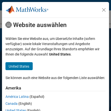
Weiter zum Inhalt
Simulink Coverage
Website auswählen
Wählen Sie eine Website aus, um übersetzte Inhalte (sofern
verfügbar) sowie lokale Veranstaltungen und Angebote
anzuzeigen. Auf der Grundlage Ihres Standorts empfehlen wir
Ihnen die folgende Auswahl:
United States
.
United States
Simulink Coverage
Sie können auch eine Website aus der folgenden Liste auswählen:
Messen Sie die Testabdeckung in Modellen
Amerika
und erzeugtem Code
América Latina
(Español)
Canada
(English)
Gratis testen
United States
(English)