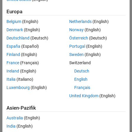
UP NEXT:
Europa
Obstacle Avoidance Using LEGO
Belgium
(English)
Netherlands
(English)
MINDSTORMS EV3 and Simulink
Denmark
(English)
Norway
(English)
Deutschland
(Deutsch)
Österreich
(Deutsch)
5:08
Video length is 5:08
España
(Español)
Portugal
(English)
RELATED VIDEOS:
Finland
(English)
Sweden
(English)
France
(Français)
Switzerland
Using State Machines, Part 2: Fault
Management
Ireland
(English)
Deutsch
Italia
(Italiano)
English
Luxembourg
(English)
Français
3:46
Video length is 3:46
United Kingdom
(English)
Using Active State Data
Asien-Pazifik
Australia
(English)
India
(English)
2:41