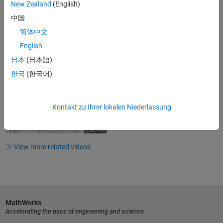
Video length is 2:41
New Zealand
(English)
Using State Machines, Part 1:
中国
Supervisory Control
简体中文
English
日本
(日本語)
3:16
Video length is 3:16
한국
(한국어)
Using Stateflow in Your Projects |
Mission on Mars Robot...
Kontakt zu Ihrer lokalen Niederlassung
2:43
Video length is 2:43
View more related videos
MathWorks
Accelerating the pace of engineering and science