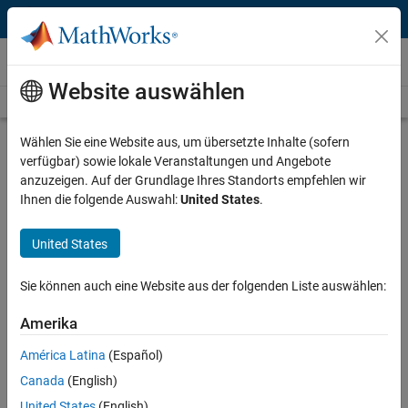
Weiter zum Inhalt
Videos
Website auswählen
Videos Home
Search
Play
Vi
25:47
Wählen Sie eine Website aus, um übersetzte Inhalte (sofern
verfügbar) sowie lokale Veranstaltungen und Angebote
Description
anzuzeigen. Auf der Grundlage Ihres Standorts empfehlen wir
Ihnen die folgende Auswahl:
United States
.
Video
Building Smart Robots Using
Simulink and Arduino
United States
Recorded: 28 Jun 2017
Sie können auch eine Website aus der folgenden Liste auswählen:
Amerika
Related Resources
América Latina
(Español)
Canada
(English)
Feedback
United States
(English)