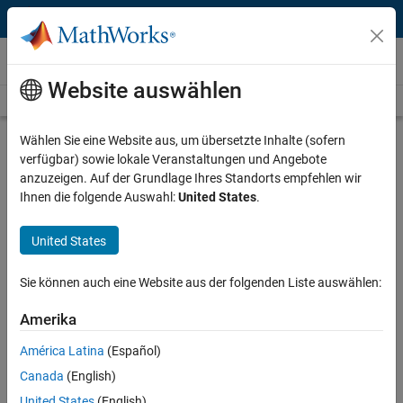
Weiter zum Inhalt
Videos
Website auswählen
Videos Home
Search
Play
Vi
28:27
Wählen Sie eine Website aus, um übersetzte Inhalte (sofern
verfügbar) sowie lokale Veranstaltungen und Angebote
Description
anzuzeigen. Auf der Grundlage Ihres Standorts empfehlen wir
Ihnen die folgende Auswahl:
United States
.
Video
Data Processing Framework
Supporting Large Scale Driving
United States
Data Analysis
Sie können auch eine Website aus der folgenden Liste auswählen:
Recorded: 17 Apr 2012
Amerika
América Latina
(Español)
Related Resources
Canada
(English)
United States
(English)