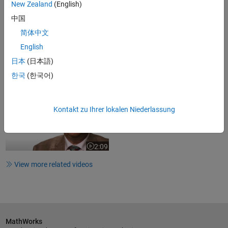
New Zealand
(English)
32:03
Video length is 32:03
中国
Processing CFD Simulation Data
简体中文
English
日本
(日本語)
한국
(한국어)
18:43
Video length is 18:43
University of Oxford Solves Large-
Scale Optimal Control...
Kontakt zu Ihrer lokalen Niederlassung
2:09
Video length is 2:09
View more related videos
MathWorks