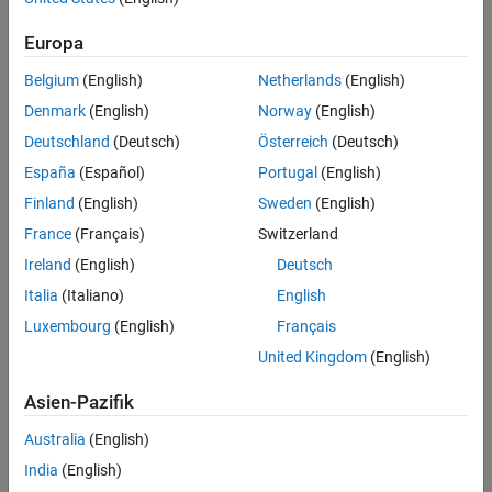
Feedback
Europa
UP NEXT:
Belgium
(English)
Netherlands
(English)
MATLAB Software Techniques for
Denmark
(English)
Norway
(English)
Large-Scale Data Analysis...
Deutschland
(Deutsch)
Österreich
(Deutsch)
España
(Español)
Portugal
(English)
52:03
Finland
(English)
Sweden
(English)
Video length is 52:03
France
(Français)
Switzerland
RELATED VIDEOS:
Ireland
(English)
Deutsch
MATLAB Software Techniques for
Large-Scale Data Analysis...
Italia
(Italiano)
English
Luxembourg
(English)
Français
United Kingdom
(English)
1:01:40
Video length is 1:01:40
Asien-Pazifik
Lean Data Analysis: The Awesome
Data Dexterity of MATLAB...
Australia
(English)
India
(English)