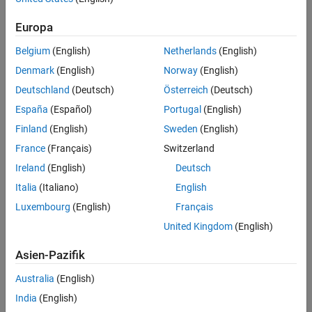
Feedback
Europa
UP NEXT:
Belgium
(English)
Netherlands
(English)
What Is Optimization Toolbox?
Denmark
(English)
Norway
(English)
Deutschland
(Deutsch)
Österreich
(Deutsch)
España
(Español)
Portugal
(English)
2:46
Finland
(English)
Sweden
(English)
Video length is 2:46
France
(Français)
Switzerland
RELATED VIDEOS:
Ireland
(English)
Deutsch
Mathematical Models | Improving
Your Racecar Development,...
Italia
(Italiano)
English
Luxembourg
(English)
Français
United Kingdom
(English)
29:49
Video length is 29:49
Asien-Pazifik
Model-Based Design for DO-178C
Software Development with...
Australia
(English)
India
(English)