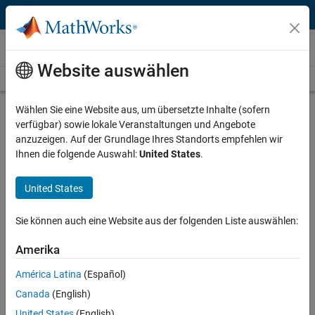
Weiter zum Inhalt
Videos
Website auswählen
Videos Home
Search
Play
Vi
10:46
Wählen Sie eine Website aus, um übersetzte Inhalte (sofern
verfügbar) sowie lokale Veranstaltungen und Angebote
Description
anzuzeigen. Auf der Grundlage Ihres Standorts empfehlen wir
Ihnen die folgende Auswahl:
United States
.
Video
Solver-Based Linear Programming |
Mathematical Modeling with
United States
Optimization
Sie können auch eine Website aus der folgenden Liste auswählen:
Published: 29 Jan 2012
Amerika
América Latina
(Español)
Related Resources
Canada
(English)
United States
(English)