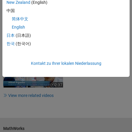
New Zealand
(English)
32:41
Video length is 32:41
中国
University of Oxford Teaches
简体中文
Mathematical Modeling for Drug...
English
日本
(日本語)
한국
(한국어)
2:06
Video length is 2:06
Project-Based Learning: Students
learn how to better use...
Kontakt zu Ihrer lokalen Niederlassung
2:37
Video length is 2:37
View more related videos
MathWorks