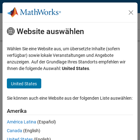
Weiter zum Inhalt
Videos
Website auswählen
Videos Home
Search
Play
Vi
26:27
Wählen Sie eine Website aus, um übersetzte Inhalte (sofern
verfügbar) sowie lokale Veranstaltungen und Angebote
Description
anzuzeigen. Auf der Grundlage Ihres Standorts empfehlen wir
Ihnen die folgende Auswahl:
United States
.
Video
Parallel Execution and Truth Tables
| Stateflow Tutorials, Part 2
United States
From the series:
Stateflow Tutorials
Sie können auch eine Website aus der folgenden Liste auswählen:
Recorded: 7 Oct 2010
Amerika
América Latina
(Español)
Canada
(English)
Related Resources
United States
(English)