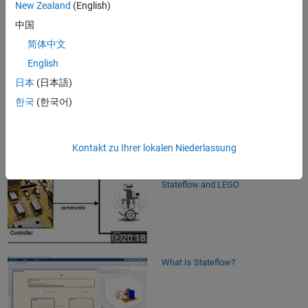
New Zealand
(English)
中国
简体中文
4:53
Video length is 4:53
English
Using Stateflow in Your Projects |
日本
(日本語)
Mission on Mars Robot...
한국
(한국어)
2:43
Kontakt zu Ihrer lokalen Niederlassung
Video length is 2:43
Programming Control Logic with
Stateflow and LEGO
20:18
Video length is 20:18
What Is Stateflow?