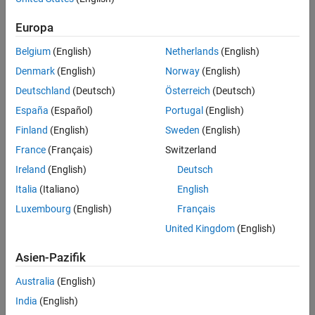
Feedback
Europa
UP NEXT:
Belgium
(English)
Netherlands
(English)
Denmark
(English)
Norway
(English)
MATLAB and Simulink Functions
Deutschland
(Deutsch)
Österreich
(Deutsch)
España
(Español)
Portugal
(English)
Finland
(English)
Sweden
(English)
25:51
Video length is 25:51
France
(Français)
Switzerland
View full series
(2 Videos)
Ireland
(English)
Deutsch
Italia
(Italiano)
English
RELATED VIDEOS:
Luxembourg
(English)
Français
MATLAB and Simulink Functions |
Stateflow Tutorials, Part 3
United Kingdom
(English)
Asien-Pazifik
25:51
Australia
(English)
Video length is 25:51
India
(English)
State Transition Tables