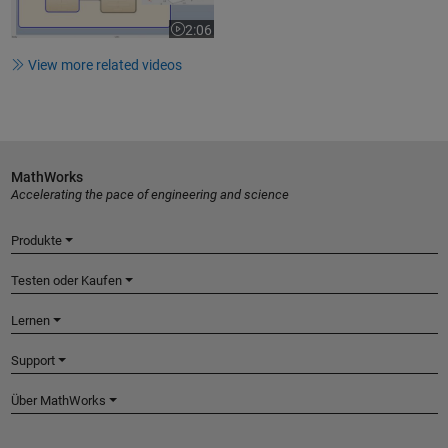
2:06
Video length is 2:06
View more related videos
MathWorks
Accelerating the pace of engineering and science
Produkte
Testen oder Kaufen
Lernen
Support
Über MathWorks