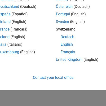
Deutschland
(Deutsch)
Österreich
(Deutsch)
España
(Español)
Portugal
(English)
inland
(English)
Sweden
(English)
rance
(Français)
Switzerland
reland
(English)
Deutsch
talia
(Italiano)
English
Luxembourg
(English)
Français
United Kingdom
(English)
Contact your local office