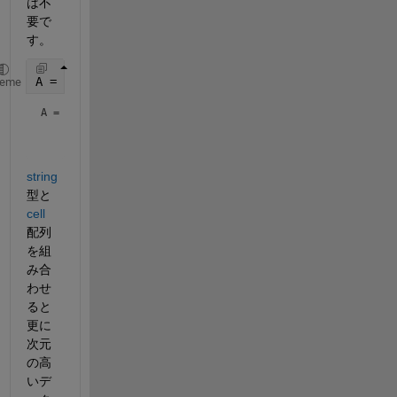
は不
要で
す。
A = [
"AB"
,
"CD"
,
"EF"
; 
"GH"
,
"IJ"
,
"KL"
]
heme
A = 
2×3 string array
    "AB"    "CD"    "EF"

string
型と 
cell
配列
を組
み合
わせ
ると
更に
次元
の高
いデ