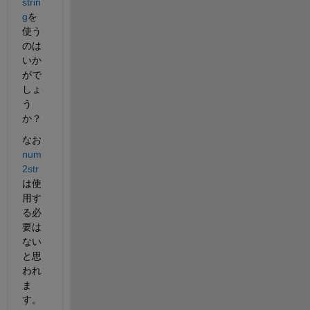
strin
g
を
使う
のは
いか
がで
しょ
う
か？
なお
num
2str
は使
用す
る必
要は
ない
と思
われ
ま
す。