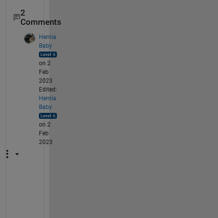
2
Comments
Hernia
Baby
on 2
Feb
2023
Edited:
Hernia
Baby
on 2
Feb
2023
コ
メ
ン
ト