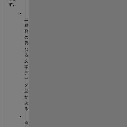
す。
二
種
類
の
異
な
る
文
字
デ
ー
タ
型
が
あ
る
両