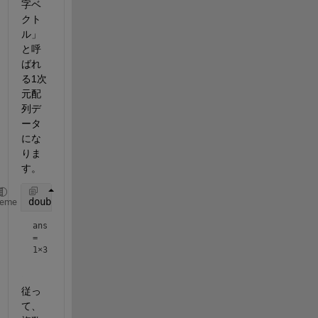
字ベ
クト
ル」
と呼
ばれ
る1次
元配
列デ
ータ
にな
りま
す。
double(
'ABC'
) 
% 'A'のASCIIコードは65(0x41)
heme
ans
=
1×3
従っ
て、