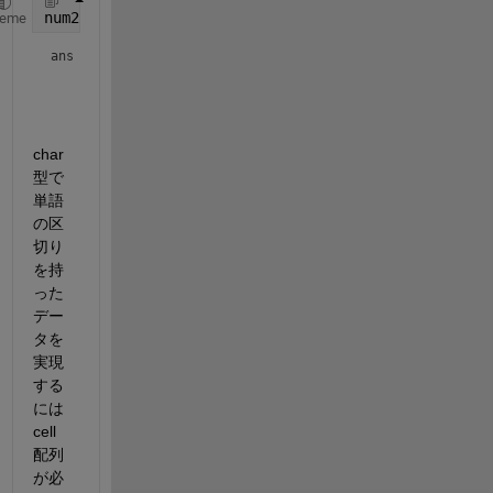
num2str(rand(3))
heme
ans = 
3×31 char array
    '0.82572     0.13813     0.28528'

    '0.68402     0.28481     0.42083'

char 
型で
単語
の区
切り
を持
った
デー
タを
実現
する
には 
cell 
配列
が必