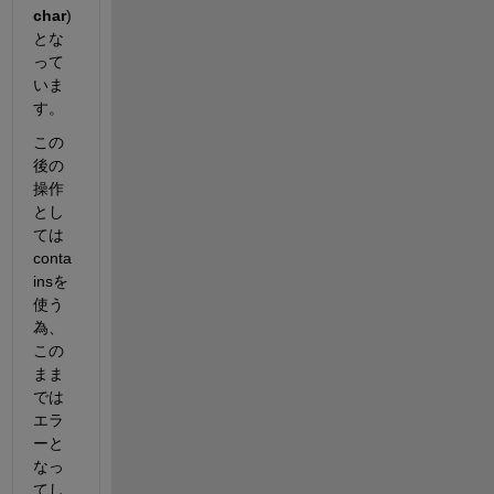
char
) 
とな
って
いま
す。
この
後の
操作
とし
ては
conta
insを
使う
為、
この
まま
では
エラ
ーと
なっ
てし