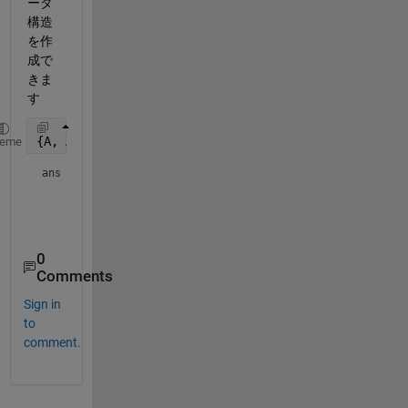
ータ
構造
を作
成で
きま
す
{A, A, A; A, A, A}
heme
ans = 
2×3 cell array
    {2×3 string}    {2×3 string}    {2×3 string}

0
Comments
Sign in
to
comment.