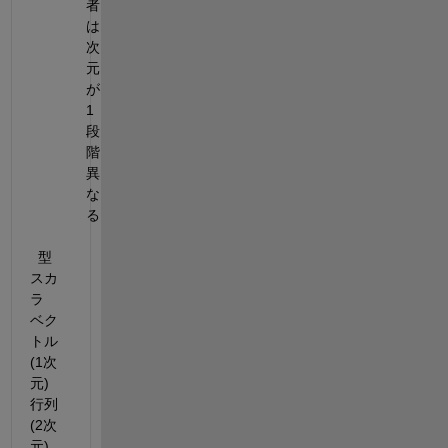
者
は
次
元
が
1
段
階
異
な
る
  型         
スカ
ラ　
ベク
トル
(1次
元)      
行列
(2次
元)                                  