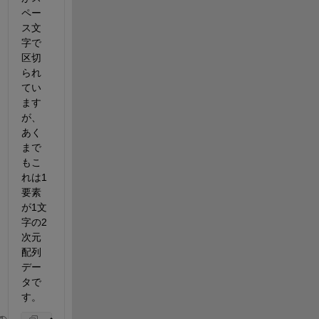
ペー
ス文
字で
区切
られ
てい
ます
が、
あく
まで
もこ
れは1
要素
が1文
字の2
次元
配列
デー
タで
す。