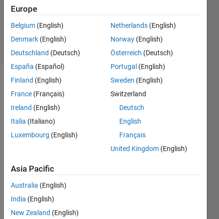
Accepted
Europe
Updated
Belgium
(English)
Netherlands
(English)
2 Feb 2023
14 Views
Denmark
(English)
Norway
(English)
(30 days)
Deutschland
(Deutsch)
Österreich
(Deutsch)
España
(Español)
Portugal
(English)
Finland
(English)
Sweden
(English)
France
(Français)
Switzerland
Ireland
(English)
Deutsch
Italia
(Italiano)
English
Luxembourg
(English)
Français
data1
United Kingdom
(English)
0 
(100
Asia Pacific
00*1
9 
Australia
(English)
doub
India
(English)
le
)を
New Zealand
(English)
文字