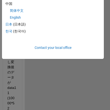
列変
中国
換す
简体中文
るた
English
め、
num2
日本
(日本語)
strを
한국
(한국어)
使用
しま
し
Contact your local office
た。
しか
し変
換後
のデ
ータ
が
data1
1 
(100
00*5
2 