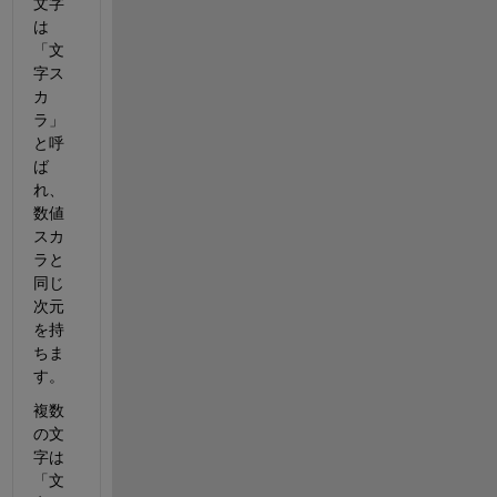
文字
は
「文
字ス
カ
ラ」
と呼
ば
れ、
数値
スカ
ラと
同じ
次元
を持
ちま
す。
複数
の文
字は
「文