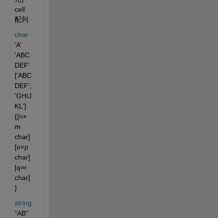
cell 
配列
char
’A'          
'ABC
DEF'                
['ABC
DEF'; 
'GHIJ
KL']                   
{[n×
m 
char] 
[o×p 
char] 
[q×r 
char]
}
string
"AB"      