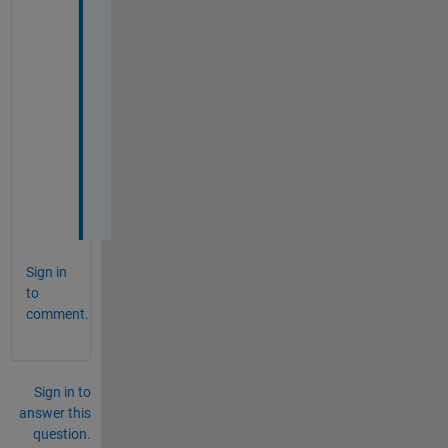
た
だ
け
れ
ば
幸
い
で
す
。
Sign in
to
comment.
Sign in to
answer this
question.