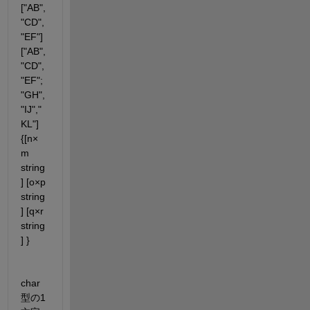
["AB",
"CD",
"EF"]      
["AB",
"CD",
"EF"; 
"GH",
"IJ","
KL"]   
{[n×
m 
string
] [o×p 
string
] [q×r 
string
] }
char 
型の1