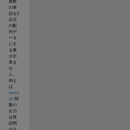
複数
の単
語を2
次元
の配
列デ
ータ
にす
る事
が出
来ま
せ
ん。
例え
ば、
num2
str
 関
数の
出力
は単
語間
がス