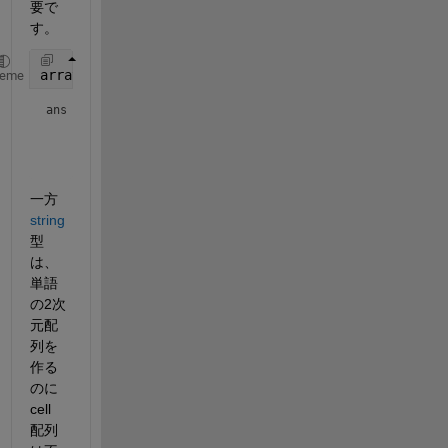
要で
す。
arrayfun(@num2str,rand(3),
'uni'
,false)
heme
ans = 
3×3 cell array
    {'0.58046'}    {'0.11739'}    {'0.52521'}

    {'0.18829'}    {'0.85397'}    {'0.3372' }

一方 
string
型
は、
単語
の2次
元配
列を
作る
のに 
cell 
配列 