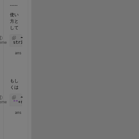
-----
使い
方と
して
string(rand(3))
eme
ans = 
3×3 string array
    "0.65981"    "0.20228"    "0.60163"

    "0.15499"    "0.5295"     "0.90098"

もし
くは
""
+rand(3)
eme
ans = 
3×3 string array
    "0.31906"    "0.64679"    "0.97242" 

    "0.37207"    "0.07159"    "0.87473" 
