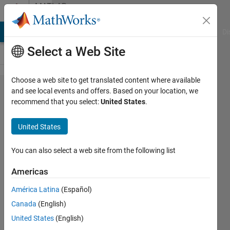
Skip to content
MATLAB
Answers
MATLAB Answers
File Exchange
Cody
AI Chat Playground
Di
Select a Web Site
Choose a web site to get translated content where available
num2str
and see local events and offers. Based on your location, we
recommend that you select:
United States
.
でchar
型にな
United States
る理由
You can also select a web site from the following list
mi
Americas
2 Feb
2023
América Latina
(Español)
2
Canada
(English)
Answers
United States
(English)
Answer