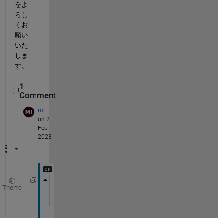
をよ
ろし
くお
願い
いた
しま
す。
1
Comment
mi
on 2
Feb
2023
Theme
data11 = num2str(data10);
data12 = string(data11);