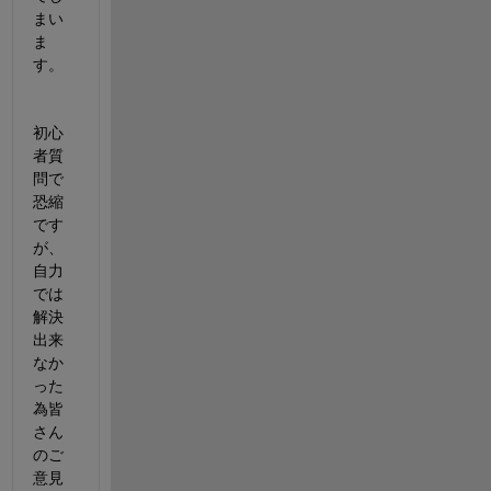
まい
ま
す。
初心
者質
問で
恐縮
です
が、
自力
では
解決
出来
なか
った
為皆
さん
のご
意見