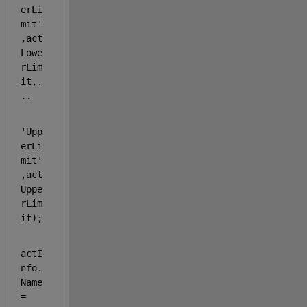
erLi
mit'
,act
Lowe
rLim
it,
.
..
'Upp
erLi
mit'
,act
Uppe
rLim
it);            
actI
nfo.
Name 
= 