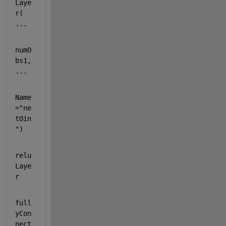
Laye
r( 
...
numO
bs1, 
...
Name
=
"ne
tOin
"
)
relu
Laye
r
full
yCon
nect