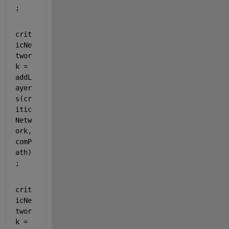
; 
crit
icNe
twor
k = 
addL
ayer
s(cr
itic
Netw
ork,
comP
ath)
;
crit
icNe
twor
k = 