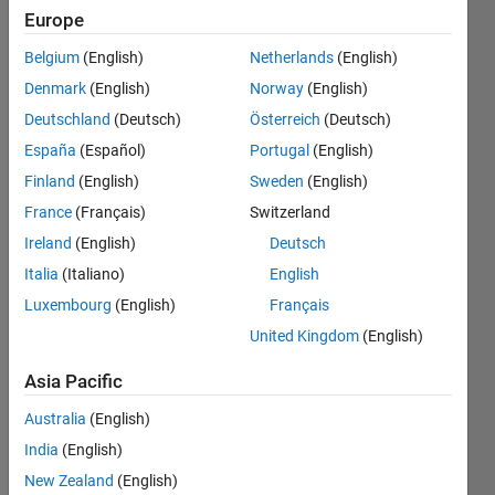
限波
Europe
动，没
Belgium
(English)
Netherlands
(English)
有很好
Denmark
(English)
Norway
(English)
的​探
Deutschland
(Deutsch)
Österreich
(Deutsch)
索，而
España
(Español)
Portugal
(English)
使用
Finland
(English)
Sweden
(English)
DDPG​
France
(Français)
Switzerland
智能体
Ireland
(English)
Deutsch
和PPO
Italia
(Italiano)
English
Luxembourg
(English)
Français
智能体​
United Kingdom
(English)
则是能
够进行
Asia Pacific
一些有
Australia
(English)
效​的探
India
(English)
索，请
New Zealand
(English)