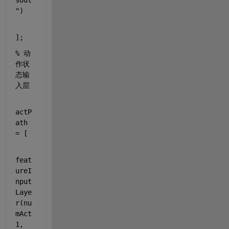
sout
"
)
];
% 动
作状
态输
入层
actP
ath 
= [
feat
ureI
nput
Laye
r(nu
mAct
1, 