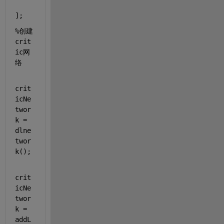
];
%创建
crit
ic网
络
crit
icNe
twor
k = 
dlne
twor
k();
crit
icNe
twor
k = 
addL