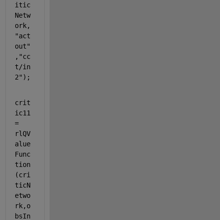
itic
Netw
ork,
"act
out"
,
"cc
t/in
2"
);
crit
ic11 
= 
rlQV
alue
Func
tion
(cri
ticN
etwo
rk,o
bsIn