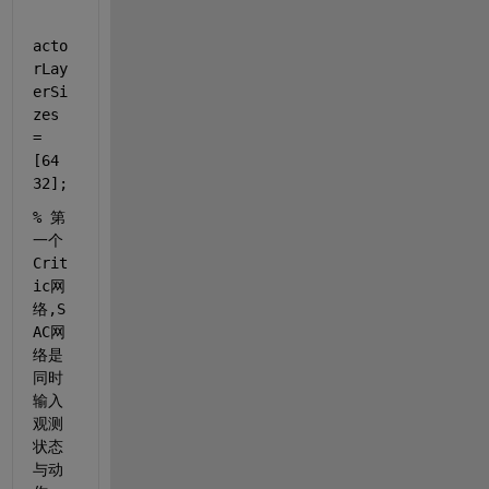
acto
rLay
erSi
zes 
= 
[64 
32];
% 第
一个
Crit
ic网
络,S
AC网
络是
同时
输入
观测
状态
与动