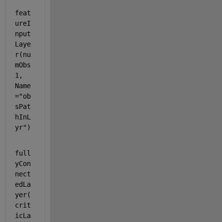
feat
ureI
nput
Laye
r(nu
mObs
1, 
Name
=
"ob
sPat
hInL
yr"
)
full
yCon
nect
edLa
yer(
crit
icLa