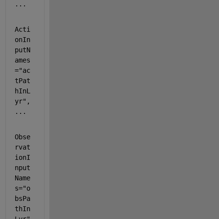
...
Acti
onIn
putN
ames
=
"ac
tPat
hInL
yr"
, 
...
Obse
rvat
ionI
nput
Name
s=
"o
bsPa
thIn