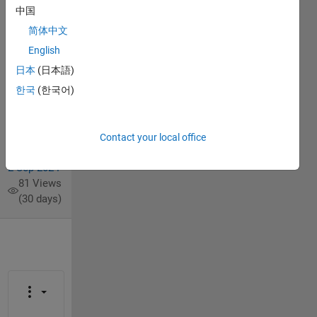
问这是
中国
什么​原
简体中文
因？
English
日本
(日本語)
希
한국
(한국어)
31 Aug
2024
1 Answer
Contact your local office
Updated
2 Sep 2024
81 Views
(30 days)