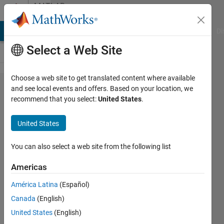
Skip to content
MATLAB
Answers
MATLAB Answers
File Exchange
Cody
AI Chat Playground
Di
Select a Web Site
Choose a web site to get translated content where available
我再使
and see local events and offers. Based on your location, we
recommend that you select:
United States
.
用强化
学习工
United States
具​箱编
写SAC
You can also select a web site from the following list
智能体
Americas
进​行训
América Latina
(Español)
练时策
Canada
(English)
略一直
United States
(English)
在上​下