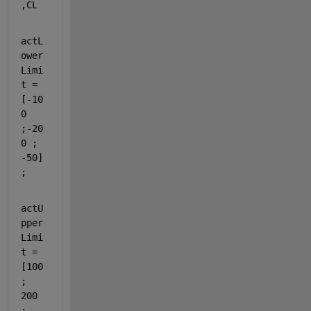
,CL
actL
ower
Limi
t = 
[-10
0 
;-20
0 ; 
-50]
;
actU
pper
Limi
t = 
[100 
; 
200  
; 