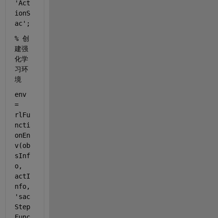
'Act
ionS
ac'
;
% 创
建强
化学
习环
境
env 
= 
rlFu
ncti
onEn
v(ob
sInf
o, 
actI
nfo, 
'sac
Step
Func