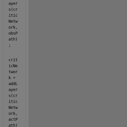
ayer
s(cr
itic
Netw
ork,
obsP
ath)
;
crit
icNe
twor
k = 
addL
ayer
s(cr
itic
Netw
ork,
actP
ath)