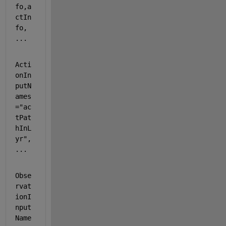
fo,a
ctIn
fo, 
...
Acti
onIn
putN
ames
=
"ac
tPat
hInL
yr"
, 
...
Obse
rvat
ionI
nput
Name