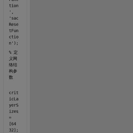
tion
'
, 
'sac
Rese
tFun
ctio
n'
);
% 定
义网
络结
构参
数
crit
icLa
yerS
izes 
= 
[64 
32];