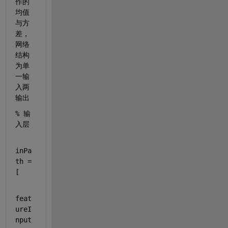
作的
均值
与方
差，
网络
结构
为单
一输
入两
输出
% 输
入层
inPa
th = 
[ 
feat
ureI
nput