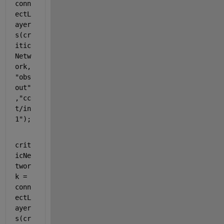
conn
ectL
ayer
s(cr
itic
Netw
ork,
"obs
out"
,
"cc
t/in
1"
);
crit
icNe
twor
k = 
conn
ectL
ayer
s(cr