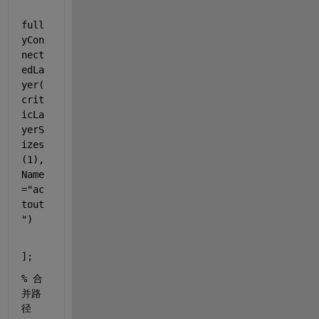
full
yCon
nect
edLa
yer(
crit
icLa
yerS
izes
(1),
Name
=
"ac
tout
"
)
];
% 合
并路
径