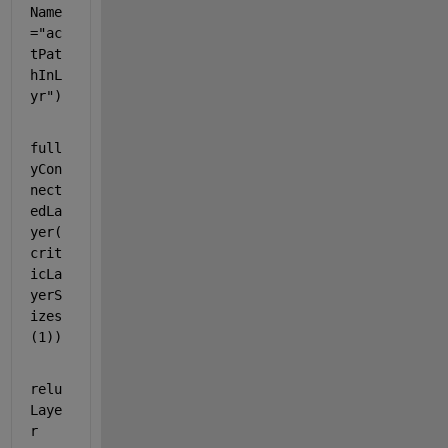
Name
=
"ac
tPat
hInL
yr"
)
full
yCon
nect
edLa
yer(
crit
icLa
yerS
izes
(1))
relu
Laye
r