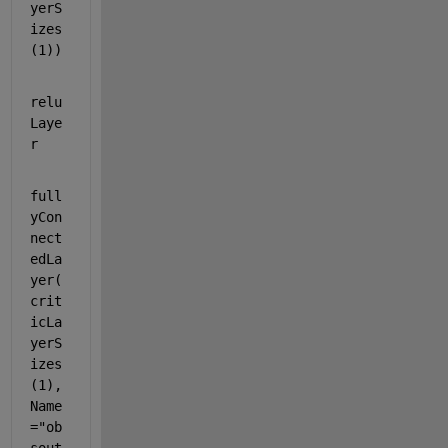
yerS
izes
(1))
relu
Laye
r
full
yCon
nect
edLa
yer(
crit
icLa
yerS
izes
(1),
Name
=
"ob