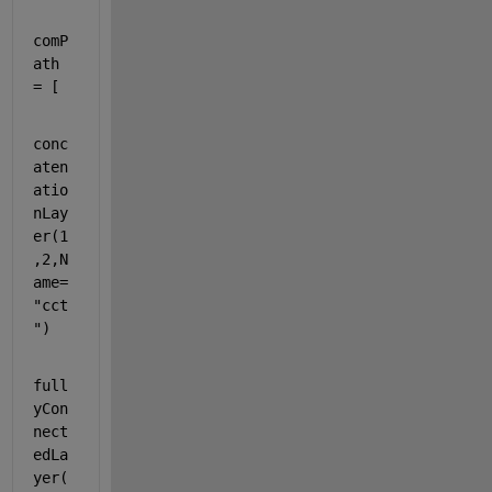
comP
ath 
= [
conc
aten
atio
nLay
er(1
,2,N
ame=
"cct
"
)
full
yCon
nect
edLa
yer(