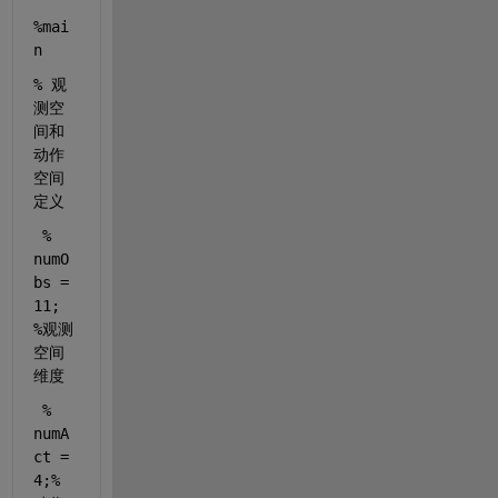
%mai
n
% 观
测空
间和
动作
空间
定义
% 
numO
bs = 
11; 
%观测
空间
维度
% 
numA
ct = 
4;%