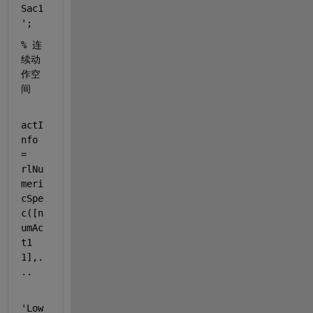
Sac1
'
;
% 连
续动
作空
间
actI
nfo 
= 
rlNu
meri
cSpe
c([n
umAc
t1 
1],
.
..
'Low