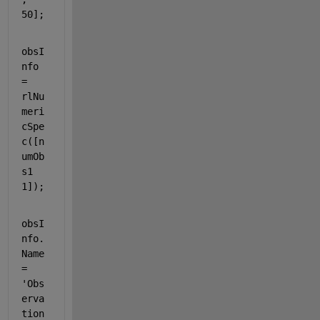
50];
obsI
nfo 
= 
rlNu
meri
cSpe
c([n
umOb
s1 
1]);
obsI
nfo.
Name 
= 
'Obs
erva
tion