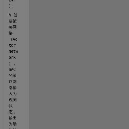
Lyr"
);
% 创
建策
略网
络
（Ac
tor 
Netw
ork
），
SAC
的策
略网
络输
入为
观测
状
态，
输出
为动