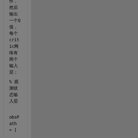
作，
然后
输出
一个Q
值，
每个
crit
ic网
络有
两个
输入
层；
% 观
测状
态输
入层
obsP
ath 
= [