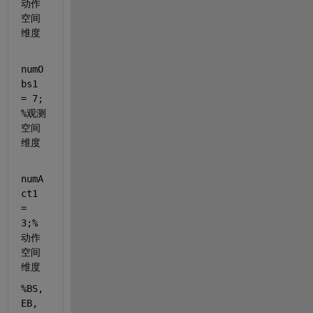
动作
空间
维度
numO
bs1 
= 7; 
%观测
空间
维度
numA
ct1 
= 
3;
%
动作
空间
维度
%BS, 
EB, 