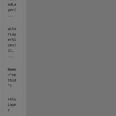
edLa
yer( 
...
acto
rLay
erSi
zes(
1), 
...
Name
=
"ne
thid
"
)
relu
Laye
r