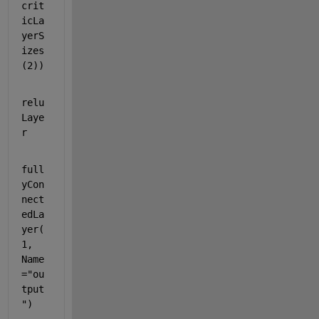
crit
icLa
yerS
izes
(2))
relu
Laye
r    
full
yCon
nect
edLa
yer(
1, 
Name
=
"ou
tput
"
)