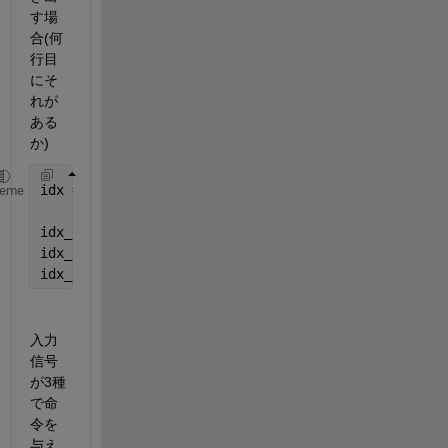
す場
合(何
行目
にそ
れが
ある
か)
idx = [0 0 1 inf 1 0 1 inf];
heme
idx_0   = idx == 0;   
% 0の行を返す
idx_1   = idx == 1;   
% 1の行を返す
idx_inf = isinf(idx); 
% infの行を返す
入力
信号
が3種
で命
令を
与え