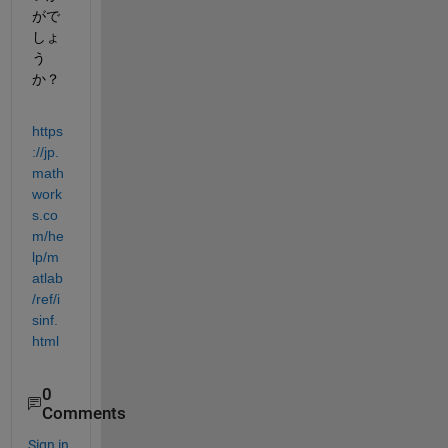
がで
しょ
う
か？
https
://jp.
math
work
s.co
m/he
lp/m
atlab
/ref/i
sinf.
html
0
Comments
Sign in