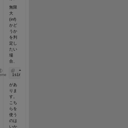
無限
大
(inf)
かど
うか
を判
定し
たい
場
合、
isinf
eme
があ
りま
す。
こち
らを
使う
のは
いか