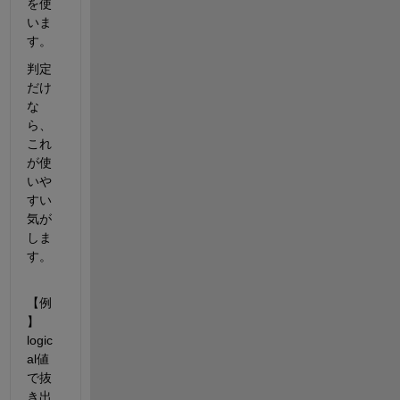
を使
いま
す。
判定
だけ
な
ら、
これ
が使
いや
すい
気が
しま
す。
【例
】
logic
al値
で抜
き出