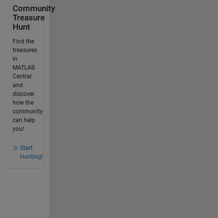
Community
Treasure
Hunt
Find the
treasures
in
MATLAB
Central
and
discover
how the
community
can help
you!
Start
Hunting!