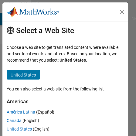
Skip to content
MATLAB
Answers
MATLAB Answers
File Exchange
Cody
AI Chat Playground
Di
Select a Web Site
Choose a web site to get translated content where available
入力信号
and see local events and offers. Based on your location, we
recommend that you select:
United States
.
に0と１
と無​限大
United States
(inf)の３
つ​の状
You can also select a web site from the following list
態を持
Americas
たせ条
América Latina
(Español)
件判​定に
Canada
(English)
使いた
United States
(English)
い