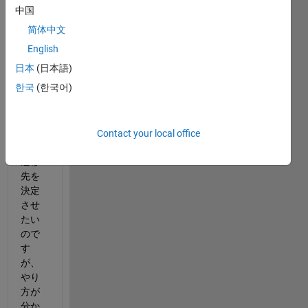
中国
０の
简体中文
場合1
の場
English
合未
日本
(日本語)
入力
한국
(한국어)
（inf
）の
３つ
の条
Contact your local office
件で
遷移
先を
決定
させ
たい
ので
す
が、
やり
方が
分か