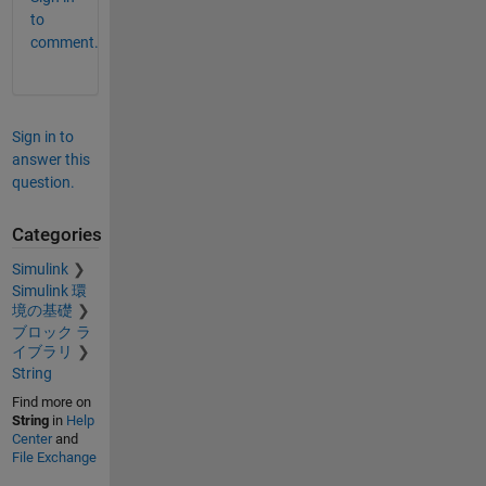
to
comment.
Sign in to
answer this
question.
Categories
Simulink
Simulink 環
境の基礎
ブロック ラ
イブラリ
String
Find more on
String
in
Help
Center
and
File Exchange