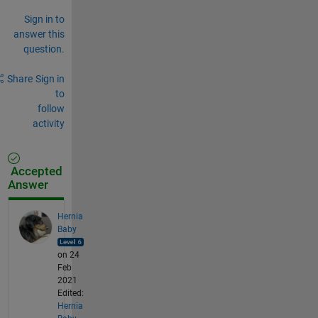
Sign in to
answer this
question.
Share
Sign in
to
follow
activity
Accepted
Answer
Hernia
Baby
on 24
Feb
2021
Edited:
Hernia