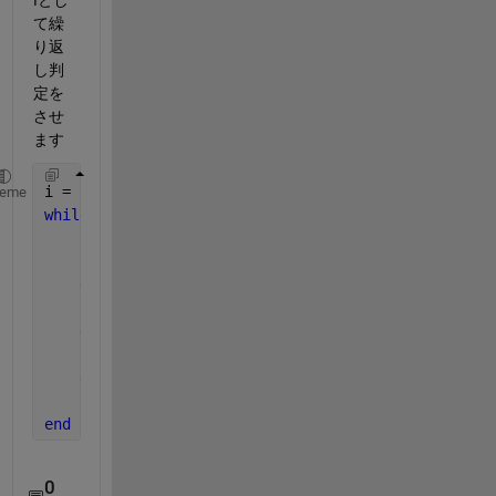
て繰
り返
し判
定を
させ
ます
i = 1;
heme
while 
i <= length(v)
if 
v(i) == 0
% statements1
elseif 
v(i) == 1
% statements2
else
% statements3
end
    i = i + 1;
end
0