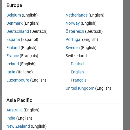
が。。。
Europe
Belgium
(English)
Netherlands
(English)
Katotyan_pe
Denmark
(English)
Norway
(English)
23 Feb
Deutschland
(Deutsch)
Österreich
(Deutsch)
2021
España
(Español)
Portugal
(English)
2
Finland
(English)
Sweden
(English)
Answers
Answer
France
(Français)
Switzerland
Accepted
Ireland
(English)
Deutsch
Updated
Italia
(Italiano)
English
24 Feb 2021
Luxembourg
(English)
Français
7 Views
(30 days)
United Kingdom
(English)
Asia Pacific
Australia
(English)
India
(English)
New Zealand
(English)