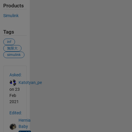
Products
Simulink
Tags
inf
無限大
simulink
See Also
Asked:
Katotyan_pe
on 23
Feb
2021
Edited:
Hernia
Baby