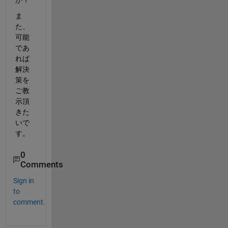
か？
ま
た、
可能
であ
れば
解決
策を
ご教
示頂
きた
いで
す。
0
Comments
Sign in
to
comment.