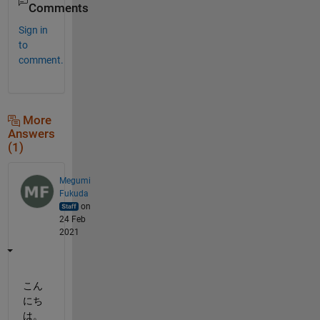
Comments
Sign in
to
comment.
More
Answers
(1)
Megumi
Fukuda
on
24 Feb
2021
こん
にち
は。