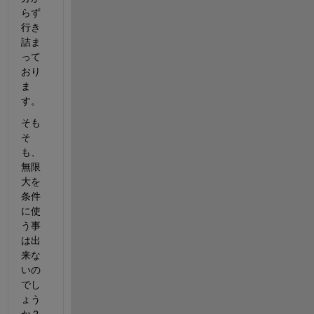
らず
行き
詰ま
って
おり
ま
す。
そも
そ
も、
無限
大を
条件
に使
う事
は出
来な
いの
でし
ょう