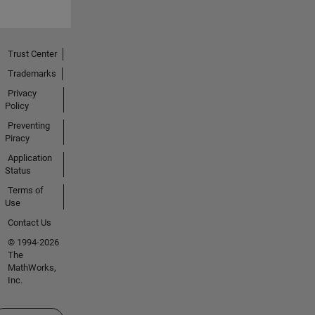
Trust Center
Trademarks
Privacy
Policy
Preventing
Piracy
Application
Status
Terms of
Use
Contact Us
© 1994-2026
The
MathWorks,
Inc.