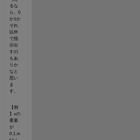
るな
ら、0
か1か
それ
以外
で指
示出
すの
もあ
りか
なと
思い
ま
す。
【例
】vの
要素
が
0,1,in
fとし