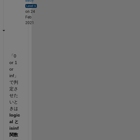
Baby
on 24
Feb
2021
「0 
or 1 
or 
inf」
で判
定さ
せた
いと
きは
logic
al と 
isinf
関数 