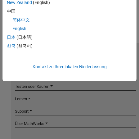
New Zealand
(English)
中国
简体中文
English
日本
(日本語)
한국
(한국어)
MathWorks
Accelerating the pace of engineering and science
Kontakt zu Ihrer lokalen Niederlassung
Produkte
Testen oder Kaufen
Lernen
Support
Über MathWorks