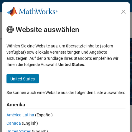
Weiter zum Inhalt
Produkte von Drittanbietern
Website auswählen
Übersicht
Become a Partner
Produkte suchen
Search Services
Umschaltung für Off-Canvas-Navigation
Wählen Sie eine Website aus, um übersetzte Inhalte (sofern
verfügbar) sowie lokale Veranstaltungen und Angebote
Service Type
Search Third-Party Services
anzuzeigen. Auf der Grundlage Ihres Standorts empfehlen wir
Ihnen die folgende Auswahl:
United States
.
Location
Explore training, consulting, and system integration services
United States
provided by partners with expertise in MATLAB and Simulink.
Task
Sie können auch eine Website aus der folgenden Liste auswählen:
Industry
Amerika
Hauptinhalt
América Latina
(Español)
Search
Canada
(English)
Searc
United States
(English)