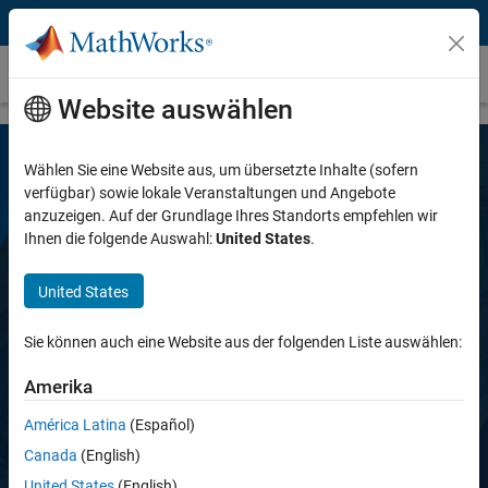
Weiter zum Inhalt
Simulink Coder
Website auswählen
Wählen Sie eine Website aus, um übersetzte Inhalte (sofern
verfügbar) sowie lokale Veranstaltungen und Angebote
anzuzeigen. Auf der Grundlage Ihres Standorts empfehlen wir
Ihnen die folgende Auswahl:
United States
.
United States
Simulink Coder
Sie können auch eine Website aus der folgenden Liste auswählen:
Generieren von C und C++ Code aus
Amerika
Simulink- und Stateflow-Modellen
América Latina
(Español)
Canada
(English)
Gratis testen
United States
(English)