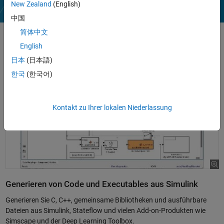
New Zealand
(English)
中国
abspielen
简体中文
English
日本
(日本語)
한국
(한국어)
Kontakt zu Ihrer lokalen Niederlassung
Generieren von Code und Executables aus Simulink
Generieren Sie C, C++, gemeinsame Bibliotheken und ausführbare
Dateien aus Simulink, Stateflow und vielen Add-on-Produkten wie
Simscape und der Deep Learning Toolbox.