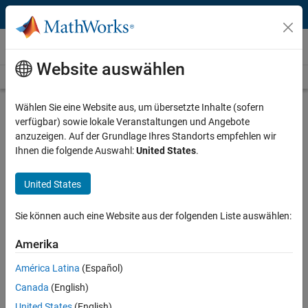
Weiter zum Inhalt
Videos
Website auswählen
Videos Home
Search
Play
Vi
2:58
Wählen Sie eine Website aus, um übersetzte Inhalte (sofern
verfügbar) sowie lokale Veranstaltungen und Angebote
Description
anzuzeigen. Auf der Grundlage Ihres Standorts empfehlen wir
Ihnen die folgende Auswahl:
United States
.
Video
manroland Develops High-
Precision Commercial Printing
United States
Press Controller
Sie können auch eine Website aus der folgenden Liste auswählen:
Published: 21 Jun 2013
Amerika
América Latina
(Español)
Related Resources
Canada
(English)
United States
(English)