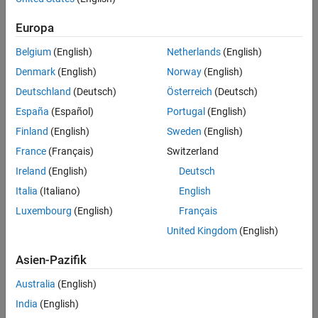
Feedback
Europa
UP NEXT:
Belgium
(English)
Netherlands
(English)
Kissell Research Group Develops
Denmark
(English)
Norway
(English)
High-Frequency Trading Cost...
Deutschland
(Deutsch)
Österreich
(Deutsch)
España
(Español)
Portugal
(English)
2:32
Finland
(English)
Sweden
(English)
Video length is 2:32
France
(Français)
Switzerland
RELATED VIDEOS:
Ireland
(English)
Deutsch
Ashok Leyland Optimizes
Commercial Vehicle Suspension
Italia
(Italiano)
English
Design
Luxembourg
(English)
Français
United Kingdom
(English)
2:27
Video length is 2:27
Asien-Pazifik
GeisterZähmer Develops and Back-
Tests Investment Strategies
Australia
(English)
India
(English)