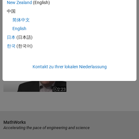
New Zealand
(English)
2:20
Video length is 2:20
中国
National Elevator Industry
简体中文
Educational Program Develops a...
English
日本
(日本語)
한국
(한국어)
2:34
Video length is 2:34
German Aerospace Center (DLR)
Robotics and Mechatronics...
Kontakt zu Ihrer lokalen Niederlassung
2:23
Video length is 2:23
MathWorks
Accelerating the pace of engineering and science