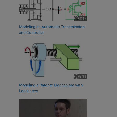
3:17
Video length is 3:17
Modeling an Automatic Transmission
and Controller
5:11
Video length is 5:11
Modeling a Ratchet Mechanism with
Leadscrew