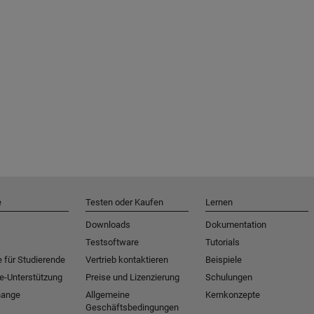
e
Testen oder Kaufen
Lernen
Downloads
Dokumentation
Testsoftware
Tutorials
 für Studierende
Vertrieb kontaktieren
Beispiele
e-Unterstützung
Preise und Lizenzierung
Schulungen
hange
Allgemeine
Kernkonzepte
Geschäftsbedingungen