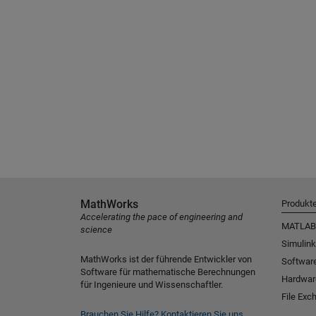
MathWorks
Produkt
Accelerating the pace of engineering and
MATLAB
science
Simulink
MathWorks ist der führende Entwickler von
Software
Software für mathematische Berechnungen
Hardwar
für Ingenieure und Wissenschaftler.
File Exc
Brauchen Sie Hilfe?
Kontaktieren Sie uns