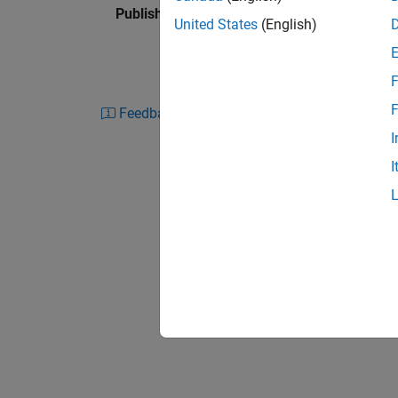
Published: 10 Jun 2016
United States
(English)
F
F
Feedback
I
I