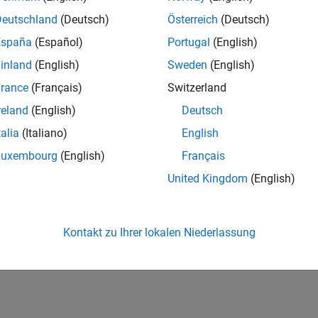
Deutschland
(Deutsch)
Österreich
(Deutsch)
España
(Español)
Portugal
(English)
inland
(English)
Sweden
(English)
rance
(Français)
Switzerland
reland
(English)
Deutsch
talia
(Italiano)
English
Luxembourg
(English)
Français
United Kingdom
(English)
Kontakt zu Ihrer lokalen Niederlassung