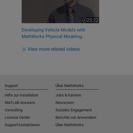
25:22
Video length is 25:22
Developing Vehicle Models with
MathWorks Physical Modeling...
View more related videos
Support
Über MathWorks
Hilfe zur Installation
Jobs & Karriere
MATLAB Answers
Newsroom
Consulting
Soziales Engagement
License Center
Berichte von Anwendern
Support kontaktieren
Über MathWorks