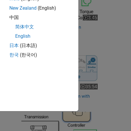
New Zealand
(English)
中国
3:46
Video length is 3:46
简体中文
Modeling a Vehicle Powertrain
English
RELATED VIDEOS:
日本
(日本語)
한국
(한국어)
35:54
Video length is 35:54
Vehicle Powertrain Simulation with
Simscape Driveline