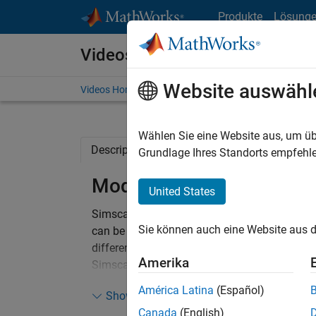
Weiter zum Inhalt
Produkte
Lösung
Videos
Website auswähl
Videos Home
Search
Wählen Sie eine Website aus, um üb
Description
Related Resources
Grundlage Ihres Standorts empfehle
Modeling a Four-Wheel D
United States
Simscape Driveline™ components are used to 
Sie können auch eine Website aus d
can be configured to use different types of fron
differentials are modeled using nonlinear da
Amerika
Simscape Driveline tire models enable testing 
algorithms under challenging road conditions,
América Latina
(Español)
Show more
surface.
Canada
(English)