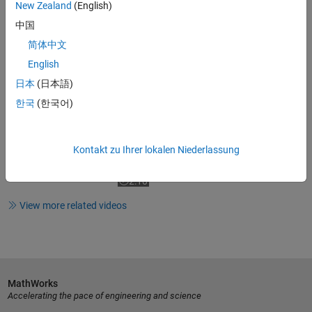
Video length is 5:36
New Zealand
(English)
HDL Coder Clock Rate Pipelining,
中国
Part 1: Introduction
简体中文
English
日本
(日本語)
4:48
Video length is 4:48
한국
(한국어)
What Is HDL Coder?
Kontakt zu Ihrer lokalen Niederlassung
2:10
Video length is 2:10
View more related videos
MathWorks
Accelerating the pace of engineering and science