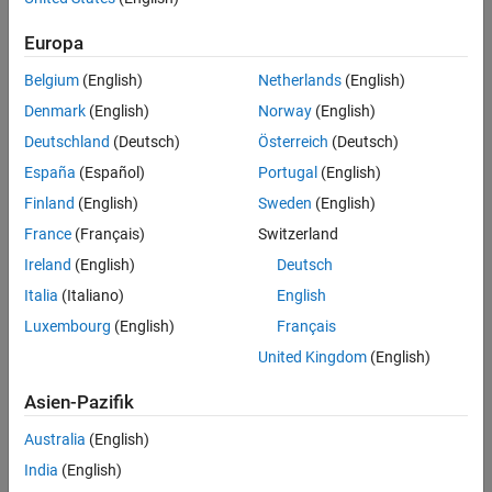
UP NEXT:
Europa
What Is Vision HDL Toolbox?
Belgium
(English)
Netherlands
(English)
Denmark
(English)
Norway
(English)
Deutschland
(Deutsch)
Österreich
(Deutsch)
1:43
Video length is 1:43
España
(Español)
Portugal
(English)
RELATED VIDEOS:
Finland
(English)
Sweden
(English)
France
(Français)
Switzerland
Corner Detection Design with Vision
HDL Toolbox
Ireland
(English)
Deutsch
Italia
(Italiano)
English
Luxembourg
(English)
Français
7:28
Video length is 7:28
United Kingdom
(English)
HDL Coder Clock Rate Pipelining,
Asien-Pazifik
Part 2: Optimization
Australia
(English)
India
(English)
5:36