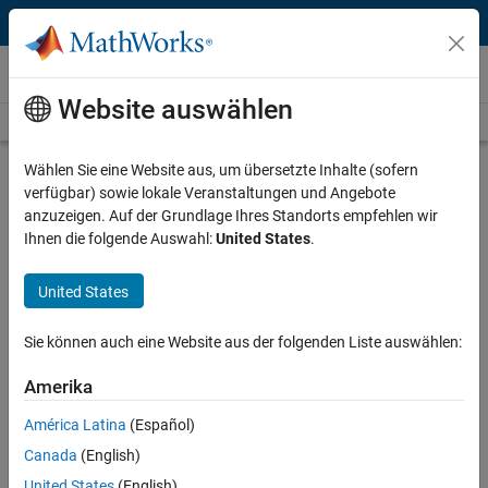
Weiter zum Inhalt
Videos
Website auswählen
Videos Home
Search
Play
Vi
3:02
Wählen Sie eine Website aus, um übersetzte Inhalte (sofern
verfügbar) sowie lokale Veranstaltungen und Angebote
Description
anzuzeigen. Auf der Grundlage Ihres Standorts empfehlen wir
Ihnen die folgende Auswahl:
United States
.
Video
Multiple-Pixel-Per-Clock
Processing in Vision HDL Toolbox
United States
Published: 28 Aug 2019
Sie können auch eine Website aus der folgenden Liste auswählen:
Amerika
Related Resources
América Latina
(Español)
Canada
(English)
Feedback
United States
(English)