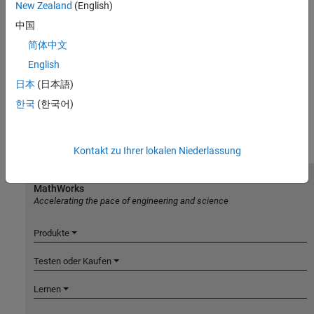
New Zealand
(English)
中国
简体中文
English
日本
(日本語)
한국
(한국어)
Kontakt zu Ihrer lokalen Niederlassung
MathWorks
Accelerating the pace of engineering and science
Produkte
Testen oder Kaufen
Lernen