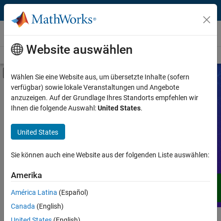
Weiter zum Inhalt
Videos
Website auswählen
Videos Homepage
Suche
Umschaltung für Off-Canvas-Navigation
Wählen Sie eine Website aus, um übersetzte Inhalte (sofern
verfügbar) sowie lokale Veranstaltungen und Angebote
Produkt
Videos
anzuzeigen. Auf der Grundlage Ihres Standorts empfehlen wir
Ihnen die folgende Auswahl:
United States
.
Video Typ
Erweitern Sie Ihr Verständnis von
United States
MATLAB, Simulink und anderen
Einsatzgebiet
Produkten, Services und Lösungen von
MathWorks durch Demos, Anleitungen,
Sie können auch eine Website aus der folgenden Liste auswählen:
Anwendung
Anwenderberichte, Webinare und mehr.
Amerika
Sprache
América Latina
(Español)
Canada
(English)
United States
(English)