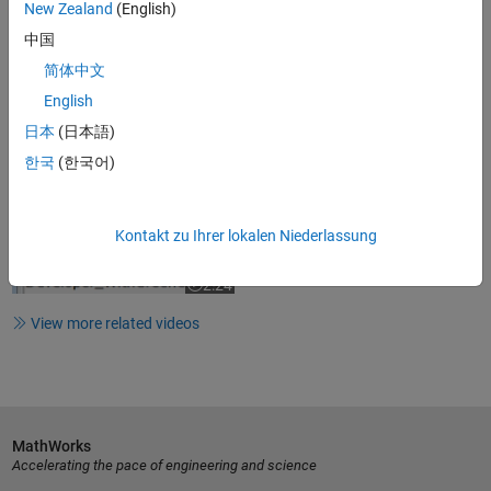
Video length is 2:06
New Zealand
(English)
Embedded Security with Polyspace
中国
Static Analysis
简体中文
English
日本
(日本語)
1:52
Video length is 1:52
한국
(한국어)
Documenting Polyspace Results
Using Reports
Kontakt zu Ihrer lokalen Niederlassung
2:24
Video length is 2:24
View more related videos
MathWorks
Accelerating the pace of engineering and science