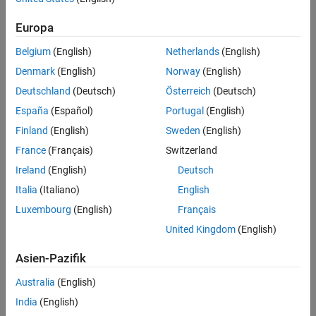
UP NEXT:
Europa
Comprehensive Static Analysis
Belgium
(English)
Netherlands
(English)
Using Polyspace Products
Denmark
(English)
Norway
(English)
Deutschland
(Deutsch)
Österreich
(Deutsch)
31:47
Video length is 31:47
España
(Español)
Portugal
(English)
RELATED VIDEOS:
Finland
(English)
Sweden
(English)
France
(Français)
Switzerland
Solar Impulse Uses Polyspace
Static Analysis for Solar...
Ireland
(English)
Deutsch
Italia
(Italiano)
English
Luxembourg
(English)
Français
4:29
Video length is 4:29
United Kingdom
(English)
Polyspace Static Analysis Results
Asien-Pazifik
in Real Time
Australia
(English)
India
(English)
2:06