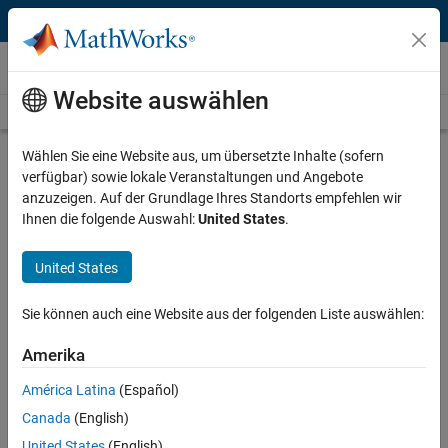
Weiter zum Inhalt
Videos
Website auswählen
Videos Home
Search
Play
Vi
24:50
Wählen Sie eine Website aus, um übersetzte Inhalte (sofern
verfügbar) sowie lokale Veranstaltungen und Angebote
Description
anzuzeigen. Auf der Grundlage Ihres Standorts empfehlen wir
Ihnen die folgende Auswahl:
United States
.
Video
Writing Secure Code with
Polyspace Static Analysis
United States
Recorded: 24 Sep 2015
Sie können auch eine Website aus der folgenden Liste auswählen:
Amerika
Related Resources
América Latina
(Español)
Canada
(English)
Feedback
United States
(English)