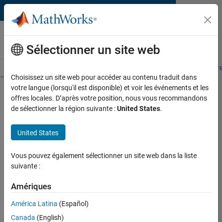
Passer au contenu
MATLAB and Simulink
Requirements
Sélectionner un site web
System Requirements
Product Requirements
Road Map
Pr
Choisissez un site web pour accéder au contenu traduit dans
votre langue (lorsqu'il est disponible) et voir les événements et les
Product Requirements &
offres locales. D’après votre position, nous vous recommandons
Platform Availability for
de sélectionner la région suivante :
United States
.
SerDes Toolbox
United States
Supported Platforms
Vous pouvez également sélectionner un site web dans la liste
Mac
,
Windows
,
Linux
suivante :
Product Requirements
Amériques
Requires MATLAB
América Latina
(Español)
Requires DSP System Toolbox
Canada
(English)