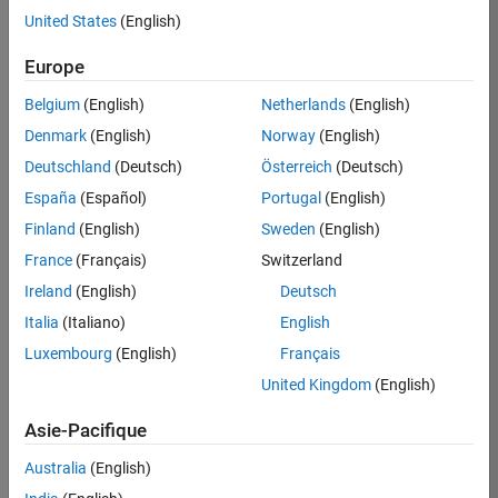
Requires Signal Processing Toolbox
United States
(English)
Simulink required for IBIS-AMI model generation
Europe
RF Toolbox required for using S-parameter data
to specify channel characteristics
Belgium
(English)
Netherlands
(English)
Signal Integrity Toolbox recommended for
Denmark
(English)
Norway
(English)
statistical and time domain analysis of IBIS-AMI
Deutschland
(Deutsch)
Österreich
(Deutsch)
models
España
(Español)
Portugal
(English)
Eligible for Use with MATLAB Compiler and
Finland
(English)
Sweden
(English)
Simulink Compiler
France
(Français)
Switzerland
No
Ireland
(English)
Deutsch
Italia
(Italiano)
English
Eligible for Use with Parallel Computing
Toolbox and MATLAB Parallel Server
Luxembourg
(English)
Français
Yes
United Kingdom
(English)
Supported Third-Party Compilers
Asie-Pacifique
See Supported Third-Party Compilers
Australia
(English)