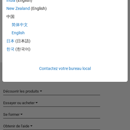
India
(English)
New Zealand
(English)
Introduced in R2019a
中国
简体中文
View requirements for another product:
English
Select product
日本
(日本語)
한국
(한국어)
Contactez votre bureau local
MathWorks
Accelerating the pace of engineering and science
Découvrir les produits
Essayer ou acheter
Se former
Obtenir de l'aide