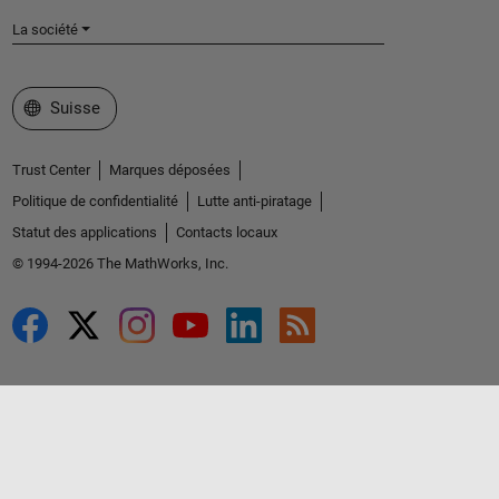
La société
Sélectionner un site web
Suisse
Trust Center
Marques déposées
Politique de confidentialité
Lutte anti-piratage
Statut des applications
Contacts locaux
© 1994-2026 The MathWorks, Inc.