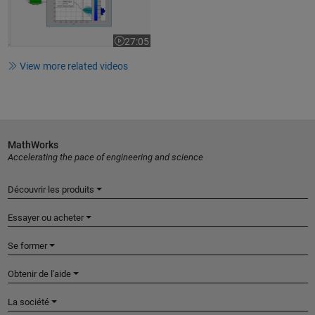
27:05
Video length is 27:05
View more related videos
MathWorks
Accelerating the pace of engineering and science
Découvrir les produits
Essayer ou acheter
Se former
Obtenir de l'aide
La société