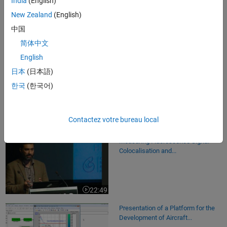
India
(English)
Embedded Code Generation for
New Zealand
(English)
Your Vehicle Control Systems
中国
简体中文
28:30
English
Video length is 28:30
日本
(日本語)
Developing Measurement and
Analysis Systems Using MATLAB
한국
(한국어)
Contactez votre bureau local
53:52
Video length is 53:52
Measuring Fluorescence Signal
Colocalisation and...
22:49
Video length is 22:49
Presentation of a Platform for the
Development of Aircraft...