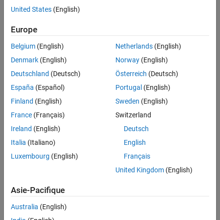
Related Resources
United States
(English)
Feedback
Europe
UP NEXT:
Belgium
(English)
Netherlands
(English)
Denmark
(English)
Norway
(English)
A MicroAutoBox Workflow
Deutschland
(Deutsch)
Österreich
(Deutsch)
España
(Español)
Portugal
(English)
Finland
(English)
Sweden
(English)
47:21
Video length is 47:21
France
(Français)
Switzerland
Ireland
(English)
Deutsch
View full series
(30 Videos)
Italia
(Italiano)
English
RELATED VIDEOS:
Luxembourg
(English)
Français
Programming and Developing
United Kingdom
(English)
Algorithms with MATLAB
Asie-Pacifique
Australia
(English)
4:32
Video length is 4:32