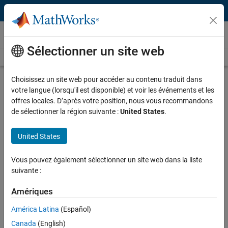
Passer au contenu
Vidéos
Sélectionner un site web
Videos Home
Search
Play
Vi
32:43
Choisissez un site web pour accéder au contenu traduit dans
votre langue (lorsqu'il est disponible) et voir les événements et les
Description
offres locales. D’après votre position, nous vous recommandons
de sélectionner la région suivante :
United States
.
Video
Developing Algorithms for ADAS
Systems with MATLAB and
United States
Simulink
Vous pouvez également sélectionner un site web dans la liste
From the series:
Improving Your Racecar Development
suivante :
Amériques
Published: 5 May 2016
América Latina
(Español)
Canada
(English)