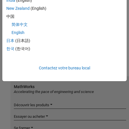
India
(English)
New Zealand
(English)
中国
简体中文
English
日本
(日本語)
한국
(한국어)
Contactez votre bureau local
MathWorks
Accelerating the pace of engineering and science
Découvrir les produits
Essayer ou acheter
Se former