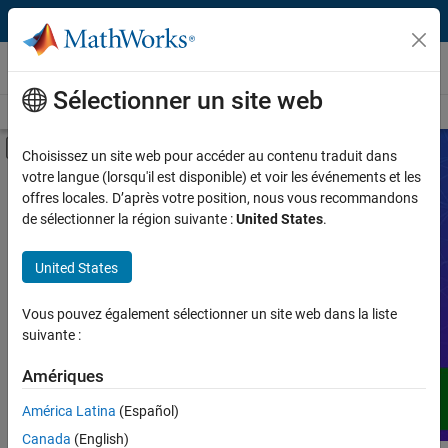
Passer au contenu
Vidéos
Sélectionner un site web
Vidéos
Recherche
Activer/désactiver l'affichage du menu d
Choisissez un site web pour accéder au contenu traduit dans
votre langue (lorsqu'il est disponible) et voir les événements et les
Produit
Vidéos
offres locales. D’après votre position, nous vous recommandons
de sélectionner la région suivante :
United States
.
Type de vidéo
Développez votre compréhension de
United States
MATLAB, Simulink et d'autres produits,
Fonctionnalité
services et solutions de MathWorks,
grâce à des démonstrations, des
Vous pouvez également sélectionner un site web dans la liste
Application
tutoriels, des témoignages d'utilisateurs,
suivante :
des webinaires et bien plus encore.
Langue
Amériques
América Latina
(Español)
Canada
(English)