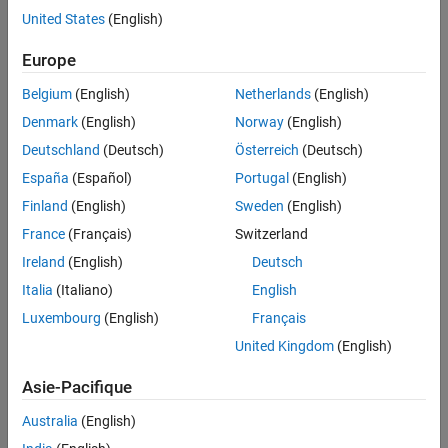
United States
(English)
Contenu principal
Recherche
Europe
Rech
Belgium
(English)
Netherlands
(English)
Trier par
Denmark
(English)
Norway
(English)
Deutschland
(Deutsch)
Österreich
(Deutsch)
España
(Español)
Portugal
(English)
Finland
(English)
Sweden
(English)
France
(Français)
Switzerland
Ireland
(English)
Deutsch
Italia
(Italiano)
English
Luxembourg
(English)
Français
United Kingdom
(English)
Asie-Pacifique
Australia
(English)