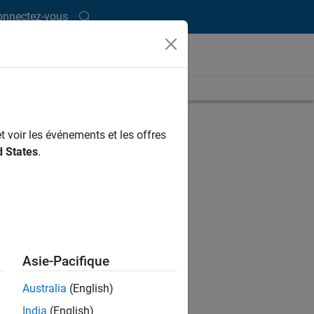
onnectez-vous
t voir les événements et les offres
d States
.
Asie-Pacifique
Australia
(English)
India
(English)