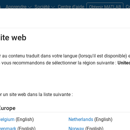
s
Apprendre
Société
Centre d'aide
C
Obtenir MATLAB
site web
ometrics
au contenu traduit dans votre langue (lorsqu'il est disponible) e
us vous recommandons de sélectionner la région suivante :
Unite
ime series data in the presence of regime shifts in
associated code, illustrate how you can use Markov
s to model unemployment and inflation rate data across
un site web dans la liste suivante :
Europe
dels
Belgium
(English)
Netherlands
(English)
g models from the Econometrics Toolbox to model time
Denmark
(English)
Norway
(English)