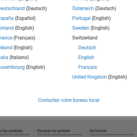
resence of shifting macroeconomic regimes.
Deutschland
(Deutsch)
Österreich
(Deutsch)
España
(Español)
Portugal
(English)
inland
(English)
Sweden
(English)
 Models
rance
(Français)
Switzerland
ing models from the Econometrics Toolbox to model time
reland
(English)
Deutsch
resence of shifting macroeconomic regimes.
talia
(Italiano)
English
Luxembourg
(English)
Français
United Kingdom
(English)
Contactez votre bureau local
r les produits
Essayer ou acheter
Se former