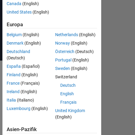
Simscape
Canada
(English)
United States
(English)
Programm
Europa
ansehen
und
anmelden
Belgium
(English)
Netherlands
(English)
Denmark
(English)
Norway
(English)
Deutschland
Österreich
(Deutsch)
(Deutsch)
Portugal
(English)
España
(Español)
Sweden
(English)
Finland
(English)
Switzerland
Kursbeschreibung
France
(Français)
Deutsch
Dieser
Ireland
(English)
English
Kurs
Italia
(Italiano)
Français
konzentriert
Luxembourg
(English)
sich
United Kingdom
darauf,
(English)
wie
man
Asien-Pazifik