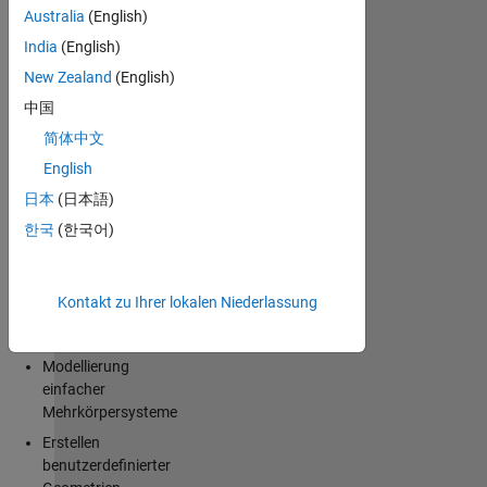
mechanische
Australia
(English)
Starrkörpersysteme
in
India
(English)
der
New Zealand
(English)
®
Simulink
-
中国
Umgebung
mit
简体中文
Simscape
English
Multibody™
日本
(日本語)
(früher
SimMechanics™)
한국
(한국어)
modelliert.
Themen
sind
Kontakt zu Ihrer lokalen Niederlassung
unter
anderem:
Modellierung
einfacher
Mehrkörpersysteme
Erstellen
benutzerdefinierter