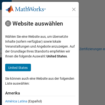
Weiter zum Inhalt
Schulungen
zu
Website auswählen
MATLAB
und
Wählen Sie eine Website aus, um übersetzte
Simulink
Inhalte (sofern verfügbar) sowie lokale
Veranstaltungen und Angebote anzuzeigen. Auf
r das Schulungsangebot
Kurs finden
Meine Kurse
Zertifizierungen 
der Grundlage Ihres Standorts empfehlen wir
Ihnen die folgende Auswahl:
United States
.
United States
Modellierung
Sie können auch eine Website aus der folgenden
Liste auswählen:
mechanischer
Mehrkörpersysteme
Amerika
mit
América Latina
(Español)