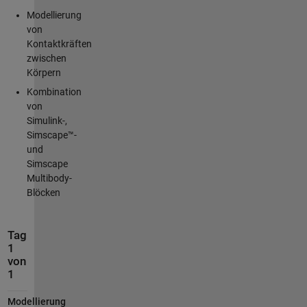
Modellierung
von
Kontaktkräften
zwischen
Körpern
Kombination
von
Simulink-,
Simscape™-
und
Simscape
Multibody-
Blöcken
Tag
1
von
1
Modellierung