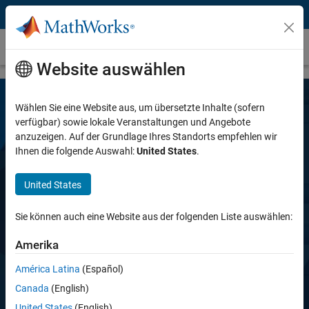
Weiter zum Inhalt
Polyspace Client for Ada
Website auswählen
Wählen Sie eine Website aus, um übersetzte Inhalte (sofern
verfügbar) sowie lokale Veranstaltungen und Angebote
anzuzeigen. Auf der Grundlage Ihres Standorts empfehlen wir
Ihnen die folgende Auswahl:
United States
.
United States
Polyspace Client for Ada
Sie können auch eine Website aus der folgenden Liste auswählen:
Nachweis der Abwesenheit von
Amerika
Laufzeitfehlern im Quellcode
América Latina
(Español)
Canada
(English)
Kostenlose Testversion anfordern
United States
(English)