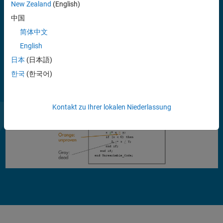
New Zealand
(English)
Sie können Polyspace Client for Ada auf Ihrem Desktop nutzen, um
中国
vor der Kompilierung und den Tests Codeanalysen durchzuführen
简体中文
und zu überprüfen.
English
日本
(日本語)
한국
(한국어)
Kontakt zu Ihrer lokalen Niederlassung