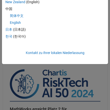
New Zealand
(English)
Möglichkeit, mit demselben Code
die Verarbeitung auf Big Data
und Cluster zu skalieren
中国
Automatische Generierung von C/C++ oder GPU-Code
für
简体中文
integrierte Hochleistungsapplikationen
English
Alle gängigen
Klassifizierungs-, Regressions- und Clustering-
日本
(日本語)
Algorithmen
für überwachtes und nicht überwachtes Lernen
한국
(한국어)
®
Schnellere Ausführung
als Python
und R bei den meisten
statistischen und Machine Learning Benchmarks
Kontakt zu Ihrer lokalen Niederlassung
Navigation im Panel
MathWorks erreicht Platz 2 für