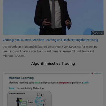
22:06
Dauer des
Vermögensallokation, Machine Learning und Hochleistungsberechnung
Der Aberdeen Standard diskutiert den Einsatz von MATLAB für Machine
Learning zur Analyse von Trends auf dem Finanzmarkt und Tests auf
Microsoft Azure.
Algorithmisches Trading
E-Book: Machine Learning mit MATLAB