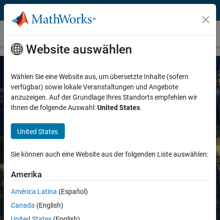
Weiter zum Inhalt
Quantitatives Finanz- und Risikomanagement
Website auswählen
Wählen Sie eine Website aus, um übersetzte Inhalte (sofern
verfügbar) sowie lokale Veranstaltungen und Angebote
anzuzeigen. Auf der Grundlage Ihres Standorts empfehlen wir
Ihnen die folgende Auswahl:
United States
.
United States
MATLAB für Machine Learning im
Finanzwesen
Sie können auch eine Website aus der folgenden Liste auswählen:
Amerika
Erkennen Sie versteckte Muster und erstellen
América Latina
(Español)
Sie prädiktive Modelle mit Finanz- und
Canada
(English)
alternativen Daten
United States
(English)