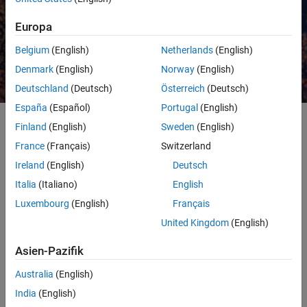
Europa
Preisangebot anfordern
Vertrieb kontaktieren
Belgium
(English)
Netherlands
(English)
Denmark
(English)
Norway
(English)
Deutschland
(Deutsch)
Österreich
(Deutsch)
España
(Español)
Portugal
(English)
Finland
(English)
Sweden
(English)
Quants und Finanzdatenspezialisten nutzen MATLAB zur
France
(Français)
Switzerland
Entwicklung und zum Einsatz verschiedener Machine Learning-
Ireland
(English)
Deutsch
Applikationen im Finanzwesen, einschließlich algorithmischem
Italia
(Italiano)
English
Trading, Vermögensallokation, Stimmungsanalyse, Kreditanalyse
und Betrugserkennung. MATLAB vereinfacht Machine Learning
Luxembourg
(English)
Français
durch:
United Kingdom
(English)
Point-und-Klick-Apps zum
Trainieren und Vergleichen
von
Asien-Pazifik
Modellen
Australia
(English)
Automatische Abstimmung von Hyperparametern
und
India
(English)
Merkmalsauswahl
zur Optimierung der Modellleistung