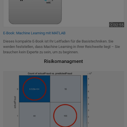
32:55
Dauer des
E-Book: Machine Learning mit MATLAB
Dieses kompakte E-Book ist Ihr Leitfaden für die Basistechniken. Sie
werden feststellen, dass Machine Learning in Ihrer Reichweite liegt – Sie
brauchen kein Experte zu sein, um zu beginnen.
Risikomanagment
Machine Learning-Applikationen im Risikomanagement