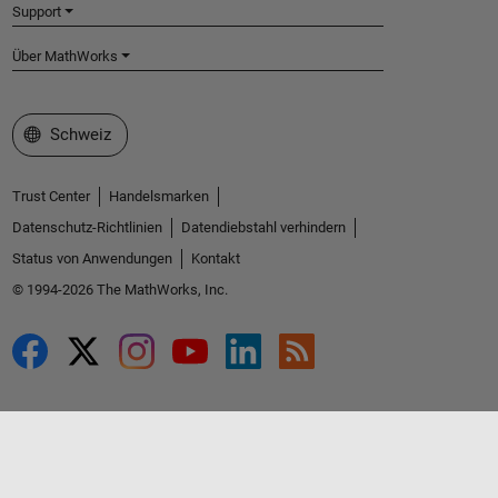
Support
Über MathWorks
Website auswählen
Schweiz
Trust Center
Handelsmarken
Datenschutz-Richtlinien
Datendiebstahl verhindern
Status von Anwendungen
Kontakt
© 1994-2026 The MathWorks, Inc.