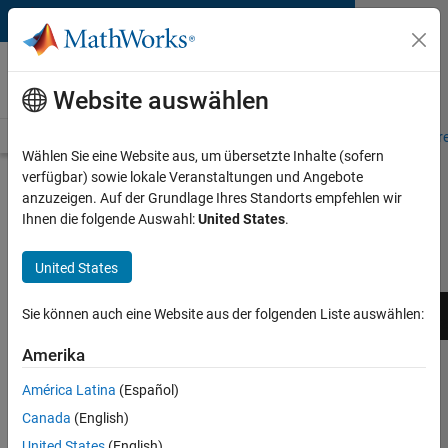
Weiter zum Inhalt
MATLAB and Simulink
Requirements
Website auswählen
System Requirements
Product Requirements
Road Map
Pr
Wählen Sie eine Website aus, um übersetzte Inhalte (sofern
verfügbar) sowie lokale Veranstaltungen und Angebote
Previous Releases: System
anzuzeigen. Auf der Grundlage Ihres Standorts empfehlen wir
Requirements and Supported
Ihnen die folgende Auswahl:
United States
.
Compilers
United States
MATLAB
System
Supported
Sie können auch eine Website aus der folgenden Liste auswählen:
Release
Version
Requirements
Compilers
R
Amerika
R2025b
25.2
Windows
|
Linux
|
Mac
Details
R2025a
25.1
Windows
|
Linux
|
Mac
Details
América Latina
(Español)
Canada
(English)
R2024b
24.2
Windows
|
Linux
|
Mac
Details
United States
(English)