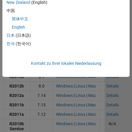
R2017a
9.2
Windows
|
Linux
|
Mac
Details
New Zealand
(English)
R2016b
9.1
Windows
|
Linux
|
Mac
Details
中国
简体中文
R2016a
9.0
Windows
|
Linux
|
Mac
Details
English
R2015b
8.6
Windows
|
Linux
|
Mac
Details
日本
(日本語)
R2015a
8.5
Windows
|
Linux
|
Mac
Details
한국
(한국어)
R2014b
8.4
Windows
|
Linux
|
Mac
Details
R2014a
8.3
Windows
|
Linux
|
Mac
Details
Kontakt zu Ihrer lokalen Niederlassung
R2013b
8.2
Windows
|
Linux
|
Mac
Details
R2013a
8.1
Windows
|
Linux
|
Mac
Details
R2012b
8.0
Windows
|
Linux
|
Mac
Details
R2012a
7.14
Windows
|
Linux
|
Mac
Details
R2011b
7.13
Windows
|
Linux
|
Mac
Details
R2011a
7.12
Windows
|
Linux
|
Mac
Details
R2010b
Windows
|
Linux
|
Mac
N/A
Service