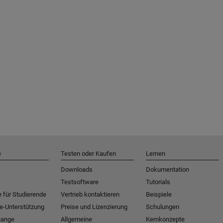
e
Testen oder Kaufen
Lernen
Downloads
Dokumentation
Testsoftware
Tutorials
 für Studierende
Vertrieb kontaktieren
Beispiele
e-Unterstützung
Preise und Lizenzierung
Schulungen
hange
Allgemeine
Kernkonzepte