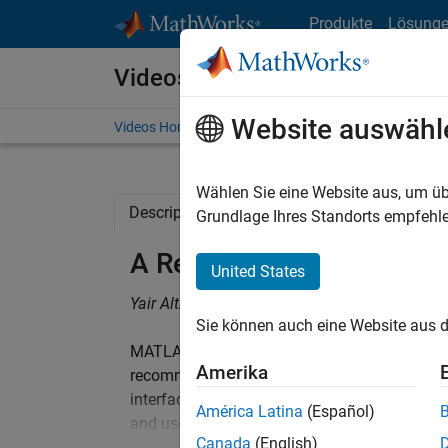
Weiter zum Inhalt
Produkte
Lösung
Videos
Website auswähl
Videos Home
Search
Wählen Sie eine Website aus, um üb
Description
Related Resources
Grundlage Ihres Standorts empfehle
A Real-Time Trading Sy
United States
Yair Altman, Undocumented MATLAB
Sie können auch eine Website aus d
MATLAB has traditionally been used for analyz
Amerika
recommendations that were then acted upon 
interface with data feeds and online brokers, 
América Latina
(Español)
and user interfaces—all in real time.
Canada
(English)