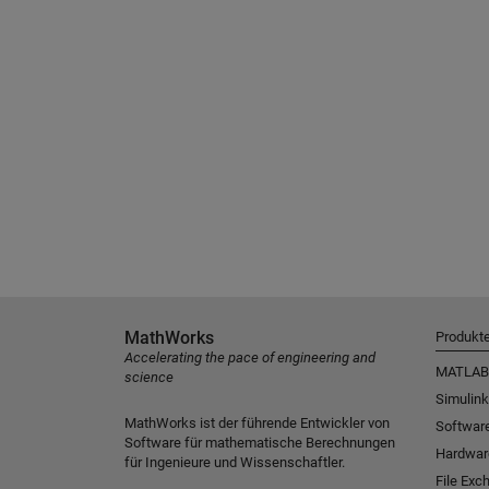
MathWorks
Produkt
Accelerating the pace of engineering and
MATLAB
science
Simulink
MathWorks ist der führende Entwickler von
Software
Software für mathematische Berechnungen
Hardwar
für Ingenieure und Wissenschaftler.
File Exc