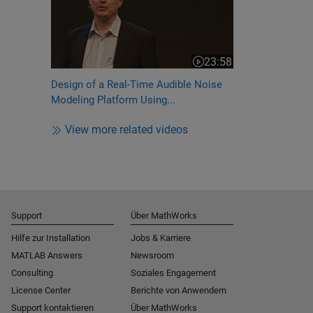
23:58
Video length is 23:58
Design of a Real-Time Audible Noise
Modeling Platform Using...
View more related videos
Support
Über MathWorks
Hilfe zur Installation
Jobs & Karriere
MATLAB Answers
Newsroom
Consulting
Soziales Engagement
License Center
Berichte von Anwendern
Support kontaktieren
Über MathWorks