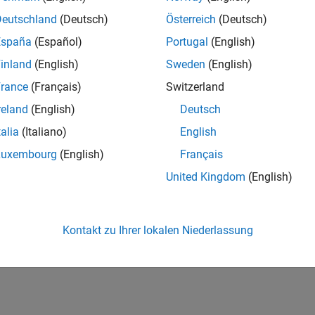
d demo trading system in MATLAB, highlighting its
Deutschland
(Deutsch)
Österreich
(Deutsch)
e Brokers is used to demonstrate live market data feed
España
(Español)
Portugal
(English)
ending trading orders to the market. The system’s user
inland
(English)
Sweden
(English)
and interactivity potential of MATLAB for tracking
series in real time. Some best practices for improving
rance
(Français)
Switzerland
reland
(English)
Deutsch
talia
(Italiano)
English
Luxembourg
(English)
Français
United Kingdom
(English)
Kontakt zu Ihrer lokalen Niederlassung