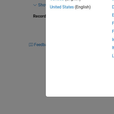
Show more
This presentation demonstrates an end-to-en
United States
(English)
potential as a platform of choice. Interactiv
Recorded: 19 Sep 2013
and account/portfolio input, as well as for s
F
interface showcases the hidden visualization 
order executions and charting financial time-
F
real-time performance are also discussed.
I
Feedback
I