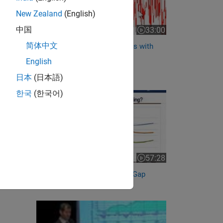
New Zealand
(English)
中国
33:00
Video length is 33:00
简体中文
Algorithmic Trading Strategies with
MATLAB Examples
English
RELATED VIDEOS:
日本
(日本語)
한국
(한국어)
57:28
Video length is 57:28
Using MATLAB to Bridge the Gap
Between the Portfolio...