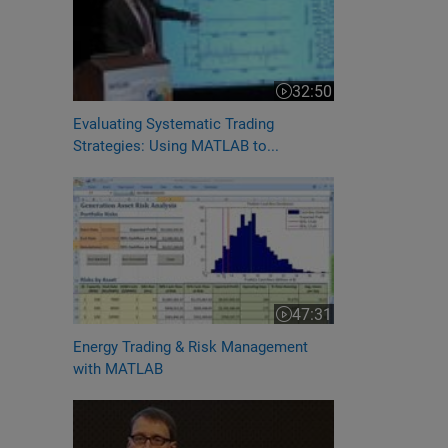
32:50
Video length is 32:50
Evaluating Systematic Trading
Strategies: Using MATLAB to...
47:31
Video length is 47:31
Energy Trading & Risk Management
with MATLAB