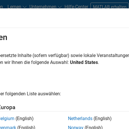
en
Lernen
Unternehmen
Hilfe-Center
MATLAB erhalten
en
Play
Video 
31:41
ersetzte Inhalte (sofern verfügbar) sowie lokale Veranstaltung
n wir Ihnen die folgende Auswahl:
United States
.
Video
stem in MATLAB
er folgenden Liste auswählen:
ing data offline, presenting analytic
Europa
manually. However, MATLAB supports a direct
as well as the ability to present sophisticated graphics
Belgium
(English)
Netherlands
(English)
Denmark
(English)
Norway
(English)