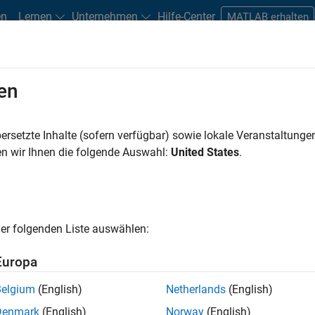
en
Lernen
Unternehmen
Hilfe-Center
MATLAB erhalten
en
Play
Video 
48:36
ersetzte Inhalte (sofern verfügbar) sowie lokale Veranstaltung
n wir Ihnen die folgende Auswahl:
United States
.
Video
timized Code Generation using
er folgenden Liste auswählen:
 optimized code for ARM Cortex-A, -R, -M series of
libraries.
Europa
Belgium
(English)
Netherlands
(English)
ert DSP and controls algorithms designed in MATLAB
Denmark
(English)
Norway
(English)