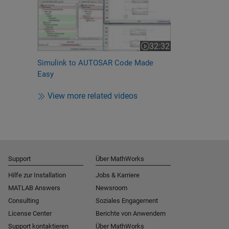
32:32
Video length is 32:32
Simulink to AUTOSAR Code Made
Easy
View more related videos
Support
Über MathWorks
Hilfe zur Installation
Jobs & Karriere
MATLAB Answers
Newsroom
Consulting
Soziales Engagement
License Center
Berichte von Anwendern
Support kontaktieren
Über MathWorks