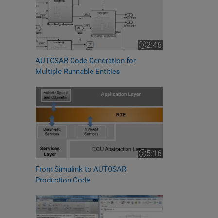
2:46
Video length is 2:46
AUTOSAR Code Generation for
Multiple Runnable Entities
5:16
Video length is 5:16
From Simulink to AUTOSAR
Production Code