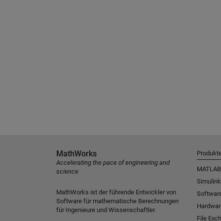
MathWorks
Produkt
Accelerating the pace of engineering and
MATLAB
science
Simulink
MathWorks ist der führende Entwickler von
Software
Software für mathematische Berechnungen
Hardwar
für Ingenieure und Wissenschaftler.
File Exc