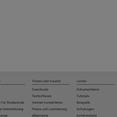
e
Testen oder Kaufen
Lernen
Downloads
Dokumentation
Testsoftware
Tutorials
 für Studierende
Vertrieb kontaktieren
Beispiele
e-Unterstützung
Preise und Lizenzierung
Schulungen
hange
Allgemeine
Kernkonzepte