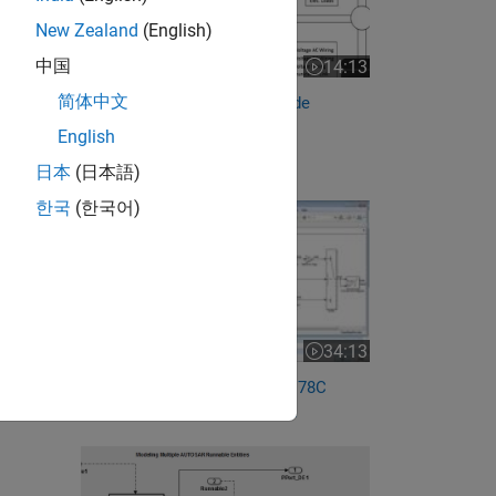
New Zealand
(English)
中国
14:13
Video length is 14:13
简体中文
Application of Automatic Code
Generation for Rapid and...
English
RELATED VIDEOS:
日本
(日本語)
한국
(한국어)
34:13
Video length is 34:13
Model-Based Design for DO-178C
Software Development with...