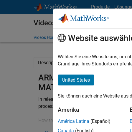
Weiter zum Inhalt
Produkte
Lösung
Videos
Website auswähl
Videos Home
Search
Wählen Sie eine Website aus, um üb
Description
Related Resources
Grundlage Ihres Standorts empfehle
ARM Cortex-A, -R, -M Op
United States
MATLAB and Simulink
Sie können auch eine Website aus d
In release R2014b, Embedded Coder generates
processors using NEON Ne10 and CMSIS DSP 
Amerika
How this benefits you:
América Latina
(Español)
Embedded Coder lets you automatically conv
Canada
(English)