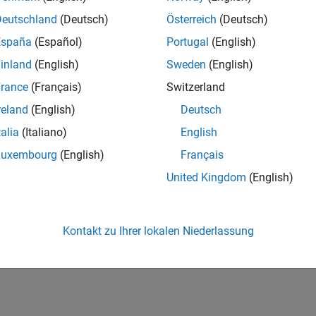
ores, including Cortex-A, -R, -M. You can now reap the
Deutschland
(Deutsch)
Österreich
(Deutsch)
ining fast code performance.
España
(Español)
Portugal
(English)
inland
(English)
Sweden
(English)
rance
(Français)
Switzerland
oint and floating-point data
reland
(English)
Deutsch
10 and CMSIS libraries
talia
(Italiano)
English
with numerical result comparison and execution profiling
Luxembourg
(English)
Français
tion with BeagleBone Black Support Package (Cortex-A)
United Kingdom
(English)
 Certification Technical Marketing Manager at
Kontakt zu Ihrer lokalen Niederlassung