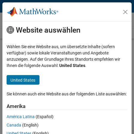
Weiter zum Inhalt
Videos
Website auswählen
Videos Home
Search
Play
Vi
2:25
Wählen Sie eine Website aus, um übersetzte Inhalte (sofern
verfügbar) sowie lokale Veranstaltungen und Angebote
Description
anzuzeigen. Auf der Grundlage Ihres Standorts empfehlen wir
Ihnen die folgende Auswahl:
United States
.
Video
Building a Position Estimator for a
Robot | Mission on Mars Robot
United States
Challenge
Sie können auch eine Website aus der folgenden Liste auswählen:
From the series:
Mission on Mars Robot Challenge
Amerika
Published: 24 Mar 2016
América Latina
(Español)
Canada
(English)
United States
(English)