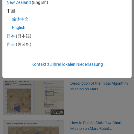
New Zealand
(English)
How to Implement Algorithms for
Simple Moves | Mission on...
中国
简体中文
English
4:18
Video length is 4:18
日本
(日本語)
How to Create Different Scenarios |
한국
(한국어)
Mission on Mars Robot...
Kontakt zu Ihrer lokalen Niederlassung
2:56
Video length is 2:56
Description of the Initial Algorithm |
Mission on Mars...
2:39
Video length is 2:39
How to Build a Stateflow Chart |
Mission on Mars Robot...