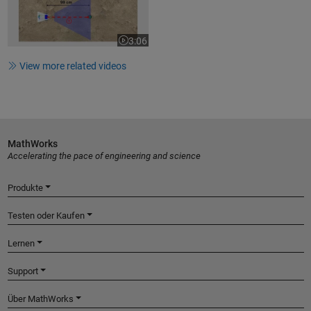
3:06
Video length is 3:06
View more related videos
MathWorks
Accelerating the pace of engineering and science
Produkte
Testen oder Kaufen
Lernen
Support
Über MathWorks