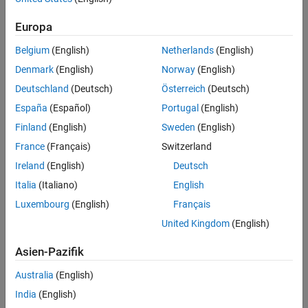
Related Resources
Europa
Feedback
Belgium
(English)
Netherlands
(English)
UP NEXT:
Denmark
(English)
Norway
(English)
Deutschland
(Deutsch)
Österreich
(Deutsch)
How to Implement Algorithms for
Simple Moves
España
(Español)
Portugal
(English)
Finland
(English)
Sweden
(English)
France
(Français)
Switzerland
4:18
Video length is 4:18
Ireland
(English)
Deutsch
View full series
(8 Videos)
Italia
(Italiano)
English
Luxembourg
(English)
Français
RELATED VIDEOS:
United Kingdom
(English)
Quick Start Guide to the 2016
Mission on Mars Robot...
Asien-Pazifik
Australia
(English)
3:52
India
(English)
Video length is 3:52