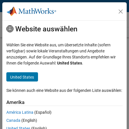
Weiter zum Inhalt
Videos
Website auswählen
Videos Home
Search
Play
Vi
2:13
Wählen Sie eine Website aus, um übersetzte Inhalte (sofern
verfügbar) sowie lokale Veranstaltungen und Angebote
Description
anzuzeigen. Auf der Grundlage Ihres Standorts empfehlen wir
Ihnen die folgende Auswahl:
United States
.
Video
What Is Simulink Control Design?
United States
Published: 21 Sep 2017
Sie können auch eine Website aus der folgenden Liste auswählen:
Full Transcript
Amerika
América Latina
(Español)
Related Resources
Canada
(English)
United States
(English)