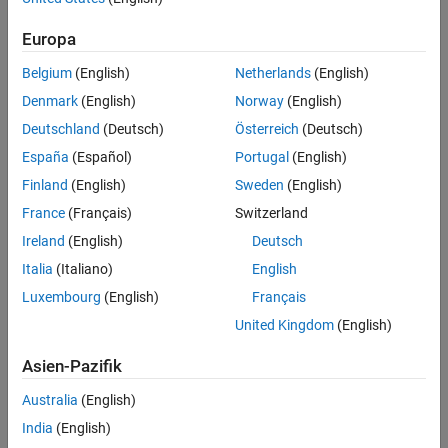
Feedback
Europa
UP NEXT:
Trim, Linearization, and Control
Belgium
(English)
Netherlands
(English)
Design for an Aircraft
Denmark
(English)
Norway
(English)
Deutschland
(Deutsch)
Österreich
(Deutsch)
España
(Español)
Portugal
(English)
5:50
Video length is 5:50
Finland
(English)
Sweden
(English)
RELATED VIDEOS:
France
(Français)
Switzerland
Automatic Tuning of a Helicopter
Ireland
(English)
Deutsch
Flight Control System
Italia
(Italiano)
English
Luxembourg
(English)
Français
United Kingdom
(English)
7:52
Video length is 7:52
Asien-Pazifik
From PID Control to Adaptive
Control: Systematically...
Australia
(English)
India
(English)