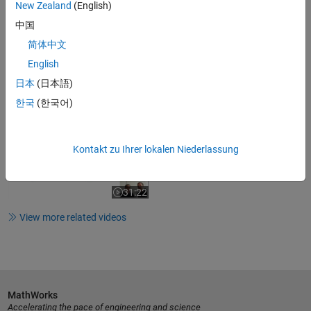
New Zealand
(English)
47:13
Video length is 47:13
中国
Control System Tuning in Simulink
简体中文
Made Easy
English
日本
(日本語)
34:18
한국
(한국어)
Video length is 34:18
Principles of Control Design
Kontakt zu Ihrer lokalen Niederlassung
31:22
Video length is 31:22
View more related videos
MathWorks
Accelerating the pace of engineering and science