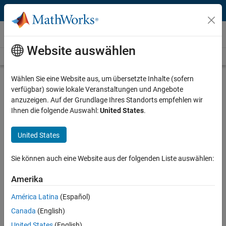
Weiter zum Inhalt
Videos
Website auswählen
Videos Home
Search
Play
Vi
47:13
Wählen Sie eine Website aus, um übersetzte Inhalte (sofern
verfügbar) sowie lokale Veranstaltungen und Angebote
Description
anzuzeigen. Auf der Grundlage Ihres Standorts empfehlen wir
Ihnen die folgende Auswahl:
United States
.
Video
From PID Control to Adaptive
Control: Systematically Designing
United States
Controllers in Simulink
Sie können auch eine Website aus der folgenden Liste auswählen:
Recorded: 17 Feb 2022
Amerika
América Latina
(Español)
Full Transcript
Canada
(English)
United States
(English)