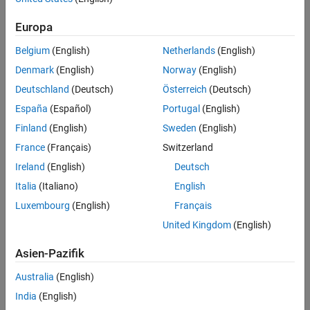
Related Resources
Europa
Feedback
Belgium
(English)
Netherlands
(English)
UP NEXT:
Denmark
(English)
Norway
(English)
Deutschland
(Deutsch)
Österreich
(Deutsch)
Gain Scheduling of PID Controllers
España
(Español)
Portugal
(English)
Finland
(English)
Sweden
(English)
France
(Français)
Switzerland
4:51
Video length is 4:51
Ireland
(English)
Deutsch
RELATED VIDEOS:
Italia
(Italiano)
English
What Is Simulink Control Design?
Luxembourg
(English)
Français
United Kingdom
(English)
Asien-Pazifik
2:13
Video length is 2:13
Australia
(English)
Trim, Linearization, and Control
India
(English)
Design for an Aircraft