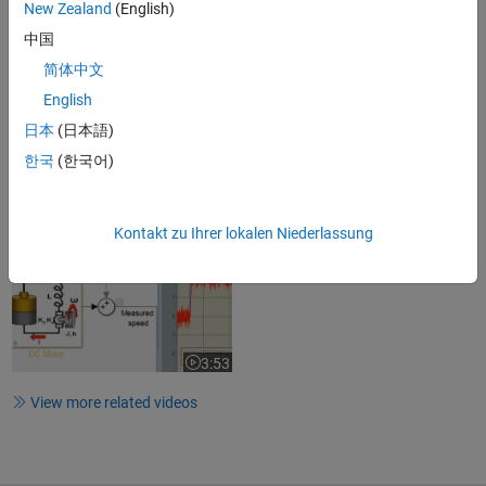
New Zealand
(English)
中国
简体中文
5:50
Video length is 5:50
English
Automatic Tuning of a Helicopter
日本
(日本語)
Flight Control System
한국
(한국어)
7:52
Video length is 7:52
Kontakt zu Ihrer lokalen Niederlassung
PID Controller Design in Simulink
3:53
Video length is 3:53
View more related videos