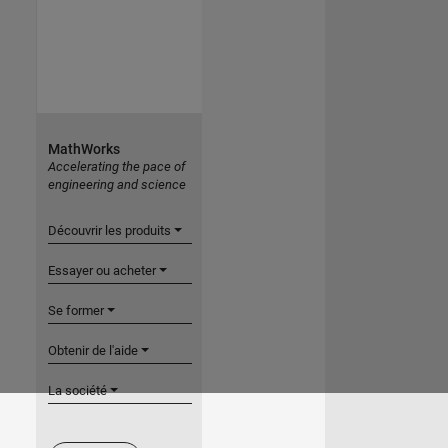
MathWorks
Accelerating the pace of
engineering and science
Découvrir les produits
Essayer ou acheter
Se former
Obtenir de l'aide
La société