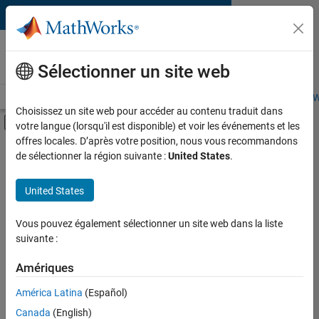
Passer au contenu
Livres basés sur MATLAB et
Simulink
Sélectionner un site web
Page d'accueil des livres
Recherche
Rejoindre le programme Math
Choisissez un site web pour accéder au contenu traduit dans
Activer/désactiver l'affichage du menu d
votre langue (lorsqu'il est disponible) et voir les événements et les
offres locales. D’après votre position, nous vous recommandons
Catégorie
Rechercher
de sélectionner la région suivante :
United States
.
des livres
Produit
United States
basés sur
Langue
MATLAB
Vous pouvez également sélectionner un site web dans la liste
et
suivante :
Simulink
Amériques
América Latina
(Español)
Trouvez des livres
Canada
(English)
présentant de la