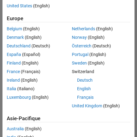
théorie, des
United States
(English)
exemples concrets
et des exercices.
Europe
Belgium
(English)
Netherlands
(English)
Denmark
(English)
Norway
(English)
Deutschland
(Deutsch)
Österreich
(Deutsch)
Contenu principal
Recherche
España
(Español)
Portugal
(English)
Recherche
Finland
(English)
Sweden
(English)
Trier par
France
(Français)
Switzerland
Ireland
(English)
Deutsch
Italia
(Italiano)
English
Luxembourg
(English)
Français
United Kingdom
(English)
Asie-Pacifique
Australia
(English)