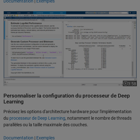
Documentation
|
Exemples
Générer du code HDL pour un processeur de Deep Learning
3:58
La vidéo
Personnaliser la configuration du processeur de Deep
Learning
Précisez les options d'architecture hardware pour l'implémentation
du
processeur de Deep Learning
, notamment le nombre de threads
parallèles ou la taille maximale des couches.
Documentation
|
Exemples