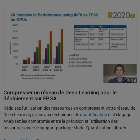
Quantification et déploiement de réseaux profonds avec Deep Learning
5:14
La vidéo
Compresser un réseau de Deep Learning pour le
déploiement sur FPGA
Réduisez l'utilisation des ressources en compressant votre réseau de
Deep Learning grâce aux techniques de
quantification
et d'élagage.
Analysez les compromis entre la précision et l'utilisation des
ressources avec le support package Model Quantization Library.