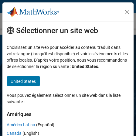
Passer au contenu
Deep Learning HDL Toolbox
Sélectionner un site web
Choisissez un site web pour accéder au contenu traduit dans
votre langue (lorsqu'il est disponible) et voir les événements et les
offres locales. D’après votre position, nous vous recommandons
de sélectionner la région suivante :
United States
.
United States
Deep Learning HDL Toolbox
Vous pouvez également sélectionner un site web dans la liste
suivante :
Prototyper et déployer des réseaux de Deep
Learning sur FPGA et SoC
Amériques
América Latina
(Español)
Demander une version d'essai gratuite
Canada
(English)