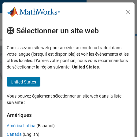
Passer au contenu
MATLAB Online
Sélectionner un site web
Présentation
Versions MATLAB Online
Connexions
Spécifications
Choisissez un site web pour accéder au contenu traduit dans
votre langue (lorsqu'il est disponible) et voir les événements et les
offres locales. D’après votre position, nous vous recommandons
Versions MATLAB
de sélectionner la région suivante :
United States
.
Online
United States
Vous pouvez également sélectionner un site web dans la liste
suivante :
Amériques
Deux options s'offrent à vous pour
accéder à MATLAB Online :
América Latina
(Español)
Canada
(English)