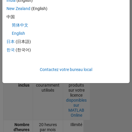
India
(English)
avancées ou exécuter du code MATLAB et
New Zealand
(English)
des modèles Simulink de base que d'autres
中国
personnes ont partagés.
简体中文
MATLAB
English
Online
MATLAB
日本
(日本語)
(basic)
Online
한국
(한국어)
Coût
Gratuit
Licence*
Version
En ligne
En ligne et
uniquement
application
Contactez votre bureau local
desktop
Produits
10 produits
Tous les
inclus
couramment
produits
utilisés
sur votre
licence
disponibles
sur
MATLAB
Online
Nombre
20 heures
Illimité
d'heures
par mois